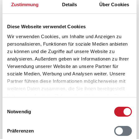
Zustimmung
Details
Über Cookies
Diese Webseite verwendet Cookies
Wir verwenden Cookies, um Inhalte und Anzeigen zu
personalisieren, Funktionen für soziale Medien anbieten
zu können und die Zugriffe auf unsere Website zu
analysieren. Außerdem geben wir Informationen zu Ihrer
Belegungskalender
Verwendung unserer Website an unsere Partner für
soziale Medien, Werbung und Analysen weiter. Unsere
Partner führen diese Informationen möglicherweise mit
Reisedauer auswählen
weiteren Daten zusammen, die Sie ihnen bereitgestellt
Anzahl Reisende auswählen
haben oder die sie im Rahmen Ihrer Nutzung der Dienste
Anreisetag im Belegungskalender anklicken
gesammelt haben.
Sie bekommen Verfügbarkeit und Preis angezeigt
Einwilligungsauswahl
Notwendig
Bitte beachten Sie, dass sich bei Änderungen des
Reisezeitraumes auch Änderungen bei der
Präferenzen
Hausbeschreibung und/oder der Ausstattung ergeben
können.