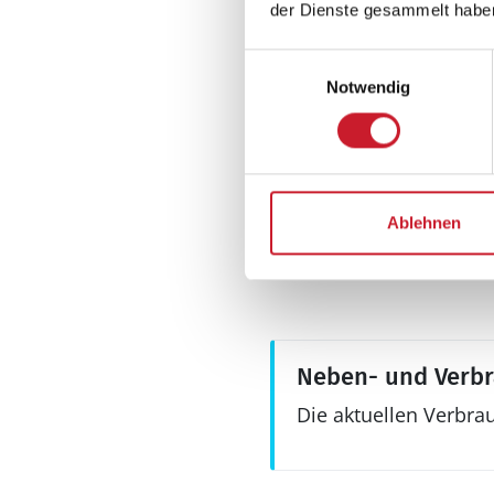
der Dienste gesammelt habe
Einwilligungsauswahl
Aussenbereich
Notwendig
Gartenmöbel
Grill
Sandkiste
Terrasse: 1
Ablehnen
Neben- und Verb
Die aktuellen Verbra