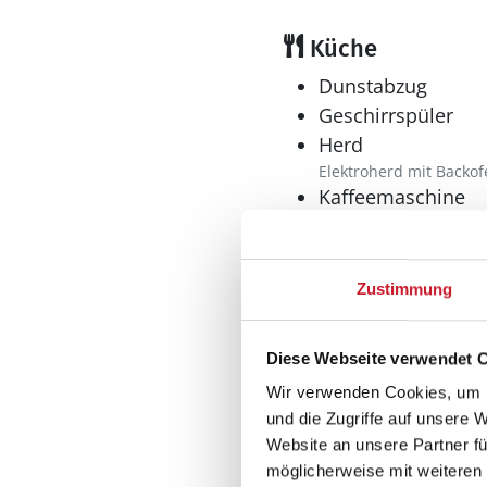
Küche
Dunstabzug
Geschirrspüler
Herd
Elektroherd mit Backof
Kaffeemaschine
Kühlschrank
Mikrowelle
Tiefkühler: 60 l
Zustimmung
Tiefkühlschrank
Wellness
Diese Webseite verwendet 
Sauna
Wir verwenden Cookies, um I
Whirlpool
und die Zugriffe auf unsere 
Website an unsere Partner fü
möglicherweise mit weiteren