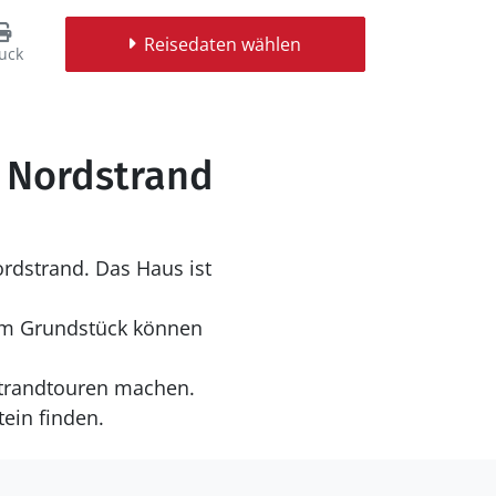
Reisedaten wählen
uck
d Nordstrand
rdstrand. Das Haus ist
dem Grundstück können
trandtouren machen.
ein finden.