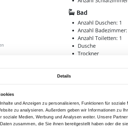
Anzahl Schlafzimmer
Bad
Anzahl Duschen: 1
Anzahl Badezimmer:
Anzahl Toiletten: 1
en
Dusche
Trockner
Waschmaschine
Details
Multimedia
Cookies
Deutsches Fernsehe
nhalte und Anzeigen zu personalisieren, Funktionen für soziale
DVD-Player
Website zu analysieren. Außerdem geben wir Informationen zu I
r soziale Medien, Werbung und Analysen weiter. Unsere Partner
Internet
 Daten zusammen, die Sie ihnen bereitgestellt haben oder die s
WLAN