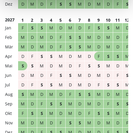
D
M
D
F
S
S
M
D
M
D
F
S
2027
1
2
3
4
5
6
7
8
9
10
11
12
F
S
S
M
D
M
D
F
S
S
M
D
M
D
M
D
F
S
S
M
D
M
D
F
M
D
M
D
F
S
S
M
D
M
D
F
D
F
S
S
M
D
M
D
F
S
S
M
S
S
M
D
M
D
F
S
S
M
D
M
D
M
D
F
S
S
M
D
M
D
F
S
D
F
S
S
M
D
M
D
F
S
S
M
S
M
D
M
D
F
S
S
M
D
M
D
M
D
F
S
S
M
D
M
D
F
S
S
F
S
S
M
D
M
D
F
S
S
M
D
M
D
M
D
F
S
S
M
D
M
D
F
M
D
F
S
S
M
D
M
D
F
S
S