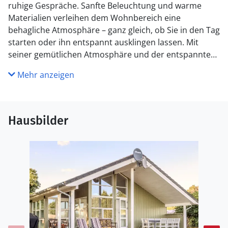
ruhige Gespräche. Sanfte Beleuchtung und warme
Materialien verleihen dem Wohnbereich eine
behagliche Atmosphäre – ganz gleich, ob Sie in den Tag
starten oder ihn entspannt ausklingen lassen. Mit
seiner gemütlichen Atmosphäre und der entspannten
Stimmung ist dies ein unkomplizierter Ausgangspunkt,
Mehr anzeigen
um diesen Teil Dänemarks zu entdecken.
Grenaa ist eine reizvolle Küstenstadt auf der Halbinsel
Djursland, bekannt für ihre schönen Sandstrände und
Hausbilder
ihr maritimes Flair. Besuchen Sie das Kattegatcentret,
um Haie und Robben zu beobachten, bummeln Sie
durch das historische Stadtzentrum oder entspannen
Sie am Strand von Grenaa. Naturliebhaber können den
Nationalpark Mols Bjerge erkunden, während sich
Familien auf Djurs Sommerland freuen, einen der
größten Vergnügungsparks Skandinaviens.