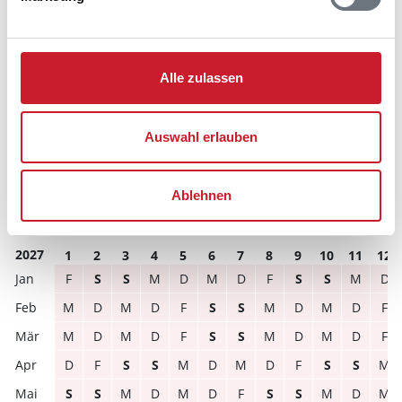
2026
1
2
3
4
5
6
7
8
9
10
11
12
M
D
F
S
S
M
D
M
D
F
S
S
Alle zulassen
S
S
M
D
M
D
F
S
S
M
D
M
D
M
D
F
S
S
M
D
M
D
F
S
Auswahl erlauben
D
F
S
S
M
D
M
D
F
S
S
M
S
M
D
M
D
F
S
S
M
D
M
D
Ablehnen
D
M
D
F
S
S
M
D
M
D
F
S
2027
1
2
3
4
5
6
7
8
9
10
11
12
F
S
S
M
D
M
D
F
S
S
M
D
M
D
M
D
F
S
S
M
D
M
D
F
M
D
M
D
F
S
S
M
D
M
D
F
D
F
S
S
M
D
M
D
F
S
S
M
S
S
M
D
M
D
F
S
S
M
D
M