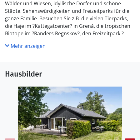
Wälder und Wiesen, idyllische Dörfer und schöne
Städte. Sehenswürdigkeiten und Freizeitparks für die
ganze Familie. Besuchen Sie z.B. die vielen Tierparks,
die Haje im ?Kattegatcenter? in Grenå, die tropischen
Biotope im ?Randers Regnskov?, den Freizeitpark ?
Djurs Sommerland?, das malerische Städtchen
Mehr anzeigen
Ebeltoft, den Nationalpark ?Mols Bjerge?, die schönen
Schlösser und Herrensitze, die pulsierende Stadt
Århus und die vielen Museen. Djursland bietet Ihnen
erlebnisreiche Ferien inmitten einer bezaubernden
Hausbilder
Natur.