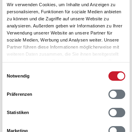
Wir verwenden Cookies, um Inhalte und Anzeigen zu
personalisieren, Funktionen für soziale Medien anbieten
zu können und die Zugriffe auf unsere Website zu
analysieren. Außerdem geben wir Informationen zu Ihrer
Belegungskalender
Verwendung unserer Website an unsere Partner für
soziale Medien, Werbung und Analysen weiter. Unsere
Reisedauer auswählen
Partner führen diese Informationen möglicherweise mit
Anzahl Reisende auswählen
weiteren Daten zusammen, die Sie ihnen bereitgestellt
Anreisetag im Belegungskalender anklicken
haben oder die sie im Rahmen Ihrer Nutzung der Dienste
Sie bekommen Verfügbarkeit und Preis angezeigt
gesammelt haben.
Einwilligungsauswahl
Notwendig
Bitte beachten Sie, dass sich bei Änderungen des
Reisezeitraumes auch Änderungen bei der
Hausbeschreibung und/oder der Ausstattung ergeben
Präferenzen
können.
Reisedauer
Anzahl Reisende
Statistiken
Marketing
frei
belegt
gewählter Zeitraum