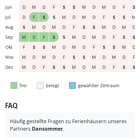
D
M
D
F
S
S
M
D
M
D
F
S
D
F
S
S
M
D
M
D
F
S
S
M
S
M
D
M
D
F
S
S
M
D
M
D
M
D
F
S
S
M
D
M
D
F
S
S
F
S
S
M
D
M
D
F
S
S
M
D
M
D
M
D
F
S
S
M
D
M
D
F
M
D
F
S
S
M
D
M
D
F
S
S
frei
belegt
gewählter Zeitraum
FAQ
Häufig gestellte Fragen zu Ferienhäusern unseres
Partners
Dansommer
.