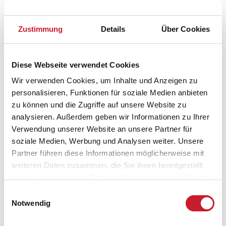
frei
belegt
gewählter Zeitraum
Zustimmung
Details
Über Cookies
frei
belegt
gewählter Zeitraum
Diese Webseite verwendet Cookies
Wir verwenden Cookies, um Inhalte und Anzeigen zu
FAQ
personalisieren, Funktionen für soziale Medien anbieten
zu können und die Zugriffe auf unsere Website zu
Häufig gestellte Fragen zu Ferienhäusern unseres
analysieren. Außerdem geben wir Informationen zu Ihrer
Partners
Sonne und Strand
.
Verwendung unserer Website an unsere Partner für
soziale Medien, Werbung und Analysen weiter. Unsere
Wie hoch sind die Nebenkosten?
Partner führen diese Informationen möglicherweise mit
weiteren Daten zusammen, die Sie ihnen bereitgestellt
haben oder die sie im Rahmen Ihrer Nutzung der Dienste
Kann ich das Ferienhaus unverbindlich
gesammelt haben.
reservieren?
Einwilligungsauswahl
Notwendig
Wie bekomme ich den Schlüssel für das