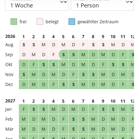
frei
belegt
gewählter Zeitraum
2026
1
2
3
4
5
6
7
8
9
10
11
12
S
S
M
D
M
D
F
S
S
M
D
M
D
M
D
F
S
S
M
D
M
D
F
S
D
F
S
S
M
D
M
D
F
S
S
M
S
M
D
M
D
F
S
S
M
D
M
D
D
M
D
F
S
S
M
D
M
D
F
S
2027
1
2
3
4
5
6
7
8
9
10
11
12
F
S
S
M
D
M
D
F
S
S
M
D
M
D
M
D
F
S
S
M
D
M
D
F
M
D
M
D
F
S
S
M
D
M
D
F
D
F
S
S
M
D
M
D
F
S
S
M