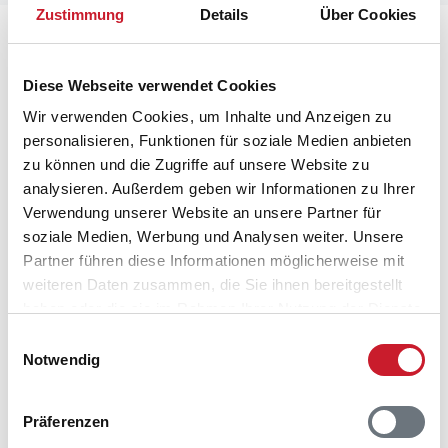
Zustimmung
Details
Über Cookies
Lageplan
Diese Webseite verwendet Cookies
Adresse
Ferienhaus 57009
Wir verwenden Cookies, um Inhalte und Anzeigen zu
Bøgevej 9
personalisieren, Funktionen für soziale Medien anbieten
zu können und die Zugriffe auf unsere Website zu
8500 Grenå
analysieren. Außerdem geben wir Informationen zu Ihrer
Verwendung unserer Website an unsere Partner für
soziale Medien, Werbung und Analysen weiter. Unsere
Partner führen diese Informationen möglicherweise mit
weiteren Daten zusammen, die Sie ihnen bereitgestellt
haben oder die sie im Rahmen Ihrer Nutzung der Dienste
gesammelt haben.
Einwilligungsauswahl
Notwendig
Präferenzen