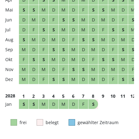
S
S
M
D
M
D
F
S
S
M
D
M
D
M
D
F
S
S
M
D
M
D
F
S
D
F
S
S
M
D
M
D
F
S
S
M
S
M
D
M
D
F
S
S
M
D
M
D
M
D
F
S
S
M
D
M
D
F
S
S
F
S
S
M
D
M
D
F
S
S
M
D
M
D
M
D
F
S
S
M
D
M
D
F
M
D
F
S
S
M
D
M
D
F
S
S
2028
1
2
3
4
5
6
7
8
9
10
11
12
S
S
M
D
M
D
F
S
frei
belegt
gewählter Zeitraum