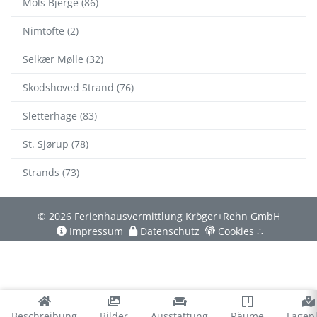
Mols Bjerge (86)
Nimtofte (2)
Selkær Mølle (32)
Skodshoved Strand (76)
Sletterhage (83)
St. Sjørup (78)
Strands (73)
© 2026 Ferienhausvermittlung Kröger+Rehn GmbH
Impressum
Datenschutz
Cookies
∴
Beschreibung
Bilder
Ausstattung
Räume
Lagep