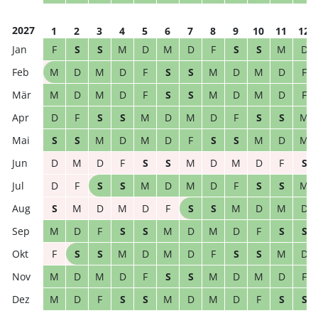
2027
1
2
3
4
5
6
7
8
9
10
11
12
F
S
S
M
D
M
D
F
S
S
M
D
M
D
M
D
F
S
S
M
D
M
D
F
M
D
M
D
F
S
S
M
D
M
D
F
D
F
S
S
M
D
M
D
F
S
S
M
S
S
M
D
M
D
F
S
S
M
D
M
D
M
D
F
S
S
M
D
M
D
F
S
D
F
S
S
M
D
M
D
F
S
S
M
S
M
D
M
D
F
S
S
M
D
M
D
M
D
F
S
S
M
D
M
D
F
S
S
F
S
S
M
D
M
D
F
S
S
M
D
M
D
M
D
F
S
S
M
D
M
D
F
M
D
F
S
S
M
D
M
D
F
S
S