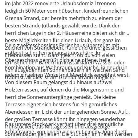
im Jahr 2022 renovierte Urlaubsdomizil trennen
lediglich 50 Meter vom hübschen, kinderfreundlichen
Grenaa Strand, der bereits mehrfach zu einem der
besten Strände Jütlands gewählt wurde. Dank der
herrlichen Lage in der 2. Häuserreihe bieten sich dir
beste Möglichkeiten für einen Urlaub, der ganz im
Dein zweigeschossiges Ferienhaus überzeugt mit
Zeichen von Strandleben, Ruhe und unvergesslichen
authentischer Ferienhausatmosphäre. Im
Erlebnissen steht. Ganz gleich, ob du von vielen
Obergeschoss begrüßt dich eine offene, helle
erfrischenden Bädern im kristallklaren Wasser oder
Kombination aus Wohnraum und Küche, in der du in
von ausgedehnten Sonnenbädern im weichen Sand
jedem einzelnen Winkel mit Meerblick verwöhnt wirst.
träumst, all dies ist am Grenaa Strand möglich.
Von diesem Raum gelangst du hinaus auf zwei
Holzterrassen, auf denen du die Morgensonne und
herrliche Sonnenuntergänge genießt. Die kleine
Terrasse eignet sich bestens für ein gemütliches
Abendessen im Licht der untergehenden Sonne. Auf
der großen Terrasse könnt ihr hingegen wunderbar
Das untere Stockwerk verfügt über drei gemütliche
frühstücken, das Mittagessen und ausgiebige
Schlafräume, von denen einer mit einem Doppelbett
Sonnenbäder genießen. Die Stunden im Freien werden