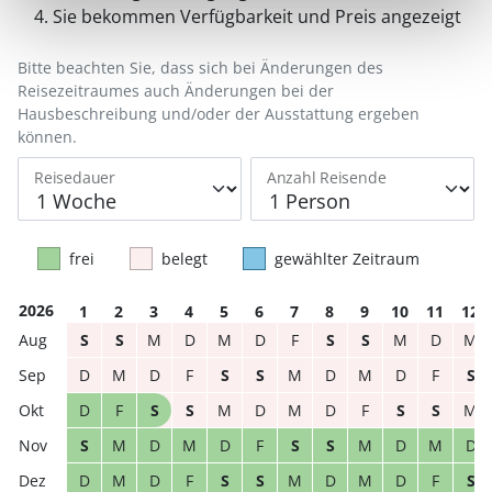
Sie bekommen Verfügbarkeit und Preis angezeigt
Bitte beachten Sie, dass sich bei Änderungen des
Reisezeitraumes auch Änderungen bei der
Hausbeschreibung und/oder der Ausstattung ergeben
können.
Reisedauer
Anzahl Reisende
frei
belegt
gewählter Zeitraum
2026
1
2
3
4
5
6
7
8
9
10
11
12
S
S
M
D
M
D
F
S
S
M
D
M
D
M
D
F
S
S
M
D
M
D
F
S
D
F
S
S
M
D
M
D
F
S
S
M
S
M
D
M
D
F
S
S
M
D
M
D
D
M
D
F
S
S
M
D
M
D
F
S