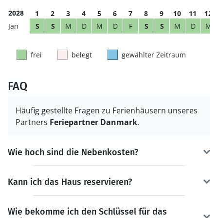
2028
1
2
3
4
5
6
7
8
9
10
11
12
S
S
M
D
M
D
F
S
S
M
D
M
frei
belegt
gewählter Zeitraum
FAQ
Häufig gestellte Fragen zu Ferienhäusern unseres
Partners
Feriepartner Danmark
.
Wie hoch sind die Nebenkosten?
Kann ich das Haus reservieren?
Wie bekomme ich den Schlüssel für das