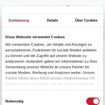
Zustimmung
Details
Über Cookies
Diese Webseite verwendet Cookies
Wir verwenden Cookies, um Inhalte und Anzeigen zu
Lageplan
personalisieren, Funktionen für soziale Medien anbieten
zu können und die Zugriffe auf unsere Website zu
Adresse
analysieren. Außerdem geben wir Informationen zu Ihrer
Ferienhaus 8528
Verwendung unserer Website an unsere Partner für
Klitten 28
soziale Medien, Werbung und Analysen weiter. Unsere
Grenaa Strand
Partner führen diese Informationen möglicherweise mit
8500 Grenaa
weiteren Daten zusammen, die Sie ihnen bereitgestellt
haben oder die sie im Rahmen Ihrer Nutzung der Dienste
gesammelt haben.
Einwilligungsauswahl
Notwendig