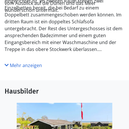
eingerichtet ist. Im zweiten Raum stehen zwei
vom Ausblick auf die Dünen und das Meer
Einzelbetten bereit, die bei Bedarf zu einem
wunderschön untermalt.
Doppelbett zusammengeschoben werden können. Im
dritten Raum ist ein doppeltes Schlafsofa
untergebracht. Der Rest des Untergeschosses ist dem
ansprechenden Badezimmer und einem guten
Eingangsbereich mit einer Waschmaschine und der
Treppe in das obere Stockwerk überlassen.
Genieße das Leben im Freien
Mehr anzeigen
Die Außenbereiche deines Ferienhauses verzaubern
mit zahlreichen schönen Details. Zur einladenden
Atmosphäre tragen unter anderem schön bepflanzte
Hausbilder
Blumentöpfe, eine Außendusche, eine Hängematte, ein
Fahnenmast und ein wunderbar nostalgischer
Wetterhahn bei. Du kannst dich in aller Ruhe mit
einem guten Buch in der Hängematte niederlassen,
dich in der Sonne entspannen und im Kreise deiner
Lieben köstliche Abendessen vom Grill genießen.