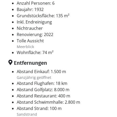
Anzahl Personen: 6
übersetzen. Im Stadtzentrum laden gute Geschäfte
Baujahr: 1932
und schöne Restaurants zum Bummeln und Verweilen
Grundstücksfläche: 135 m²
ein. Djursland besticht mit vielfältigen
Inkl. Endreinigung
Erlebnismöglichkeiten für jeden Geschmack - ganz
Nichtraucher
gleich, ob Ihr euch für Kultur, Natur interessiert oder
Renovierung: 2022
ausgedehnte Shoppingbummel interessiert oder euch
Tolle Aussicht
für Vergnügungsparks und Tierparks begeistern könnt.
Meerblick
Wohnfläche: 74 m²
Entfernungen
Abstand Einkauf: 1.500 m
Ganzjährig geöffnet
Abstand Flughafen: 18 km
Abstand Golfplatz: 8.000 m
Abstand Restaurant: 400 m
Abstand Schwimmhalle: 2.800 m
Abstand Strand: 100 m
Sandstrand