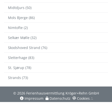
Midtdjurs (50)
Mols Bjerge (86)
Nimtofte (2)
Selkær Mølle (32)
Skodshoved Strand (76)
Sletterhage (83)
St. Sjørup (78)
Strands (73)
© 2026 Ferienhausvermittlung Kröger+Rehn GmbH
Impressum
Datenschutz
Cookies
∴