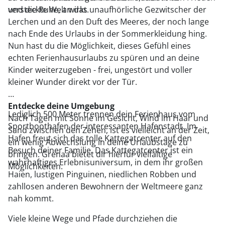
versteckte Welt wirkt.
und die Ruhe, an das unaufhörliche Gezwitscher der
Lerchen und an den Duft des Meeres, der noch lange
nach Ende des Urlaubs in der Sommerkleidung hing.
Nun hast du die Möglichkeit, dieses Gefühl eines
echten Ferienhausurlaubs zu spüren und an deine
Kinder weiterzugeben - frei, ungestört und voller
kleiner Wunder direkt vor der Tür.
Entdecke deine Umgebung
Lediglich 500 Meter trennen dein Ferienhaus vom
Nach Tagen mit Sonne im Gesicht, Wind im Haar und
Sportboothafen der interessanten Hafenstadt. Im
Sand zwischen den Zehen, ist es vielleicht an der Zeit,
Hafen freut sich das tolle Kattegatcenter auf den
ein wenig Abwechslung in deine Urlaubstage zu
Besuch deiner Familie. Das Kattegatcenter ist ein
bringen. Grenaa bietet dir hierfür vielfältige
wahrhaftiges Erlebnisuniversum, in dem ihr großen
Möglichkeiten.
Haien, lustigen Pinguinen, niedlichen Robben und
zahllosen anderen Bewohnern der Weltmeere ganz
nah kommt.
Viele kleine Wege und Pfade durchziehen die