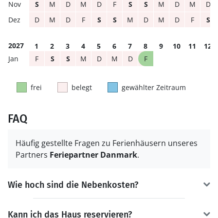
S
M
D
M
D
F
S
S
M
D
M
D
D
M
D
F
S
S
M
D
M
D
F
S
2027
1
2
3
4
5
6
7
8
9
10
11
12
F
S
S
M
D
M
D
F
frei
belegt
gewählter Zeitraum
FAQ
Häufig gestellte Fragen zu Ferienhäusern unseres
Partners
Feriepartner Danmark
.
Wie hoch sind die Nebenkosten?
Kann ich das Haus reservieren?