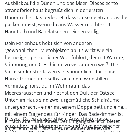
Ausblick auf die Dünen und das Meer. Dieses echte
Strandferienhaus begrüßt dich in der ersten
Dünenreihe. Das bedeutet, dass du keine Strandtasche
packen musst, wenn du ans Wasser möchtest. Ein
Handtuch und Badelatschen reichen völlig.
Dein Ferienhaus hebt sich von anderen
"gewöhnlichen" Mietobjekten ab. Es wirkt wie ein
heimeliger, persönlicher Wohlfühlort, der mit Wärme,
Stimmung und Geschichte zu verzaubern weiß. Die
Sprossenfenster lassen viel Sonnenlicht durch das
Haus strömen und selbst an einem windstillen
Vormittag hörst du im Wohnraum das
Meeresrauschen und riechst den Duft der Ostsee.
Unten im Haus sind zwei urgemütliche Schlafräume
untergebracht - einer mit einem Doppelbett und einer
mit einem Etagenbett für Kinder. Das Badezimmer ist
Die gen Osten ausgerichtete Aussichtsterrasse
einfach aber funktionell. Der Eingangsbereich bietet
verzaubert mit Morgensonne und Vogelgezwitscher.
angenehm viel Platz für eure Sonnencreme, die