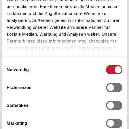
Das Aufladen von Elektroautos ist nicht
personalisieren, Funktionen für soziale Medien anbieten
erlaubt
zu können und die Zugriffe auf unsere Website zu
Wärmepumpe
analysieren. Außerdem geben wir Informationen zu Ihrer
Mit Kühlfunktion
Verwendung unserer Website an unsere Partner für
Sonstiges
soziale Medien, Werbung und Analysen weiter. Unsere
Chromecast, Es ist möglich eigene TV- und
Partner führen diese Informationen möglicherweise mit
Streamingdienste über den Chromecast/ Apple-TV
weiteren Daten zusammen, die Sie ihnen bereitgestellt
des Hauses und Ihr eigenes Tablet/Smartphone zu
haben oder die sie im Rahmen Ihrer Nutzung der Dienste
verfolgen.
gesammelt haben.
Einwilligungsauswahl
Notwendig
Neben- und Verbrauchskosten
Die aktuellen Verbrauchskosten finden Sie im
Präferenzen
nächsten Schritt im Buchungsformular.
Statistiken
Marketing
Raumaufteilung