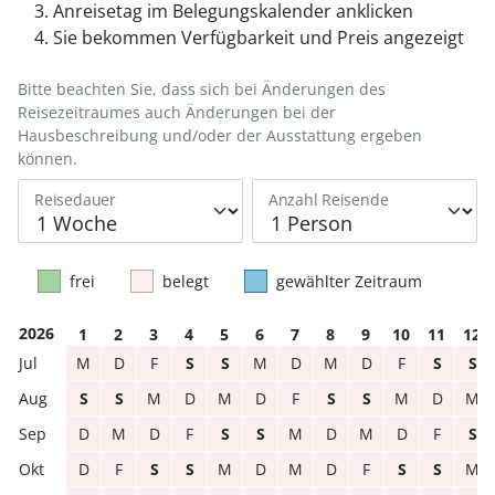
Anreisetag im Belegungskalender anklicken
Sie bekommen Verfügbarkeit und Preis angezeigt
Bitte beachten Sie, dass sich bei Änderungen des
Reisezeitraumes auch Änderungen bei der
Hausbeschreibung und/oder der Ausstattung ergeben
können.
Reisedauer
Anzahl Reisende
frei
belegt
gewählter Zeitraum
2026
1
2
3
4
5
6
7
8
9
10
11
12
M
D
F
S
S
M
D
M
D
F
S
S
S
S
M
D
M
D
F
S
S
M
D
M
D
M
D
F
S
S
M
D
M
D
F
S
D
F
S
S
M
D
M
D
F
S
S
M