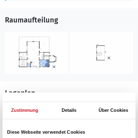
Raumaufteilung
Lageplan
Adresse
Zustimmung
Details
Über Cookies
Ferienhaus 8552
Polderrevsvej 17
Grenaa Strand
Diese Webseite verwendet Cookies
8500 Grenaa