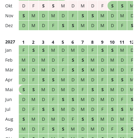
D
F
S
S
M
D
M
D
F
S
S
M
S
M
D
M
D
F
S
S
M
D
M
D
D
M
D
F
S
S
M
D
M
D
F
S
2027
1
2
3
4
5
6
7
8
9
10
11
12
F
S
S
M
D
M
D
F
S
S
M
D
M
D
M
D
F
S
S
M
D
M
D
F
M
D
M
D
F
S
S
M
D
M
D
F
D
F
S
S
M
D
M
D
F
S
S
M
S
S
M
D
M
D
F
S
S
M
D
M
D
M
D
F
S
S
M
D
M
D
F
S
D
F
S
S
M
D
M
D
F
S
S
M
S
M
D
M
D
F
S
S
M
D
M
D
M
D
F
S
S
M
D
M
D
F
S
S