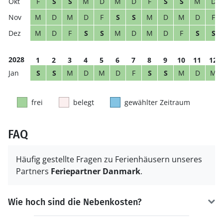
F
S
S
M
D
M
D
F
S
S
M
D
M
D
M
D
F
S
S
M
D
M
D
F
M
D
F
S
S
M
D
M
D
F
S
S
2028
1
2
3
4
5
6
7
8
9
10
11
12
S
S
M
D
M
D
F
S
S
M
D
M
frei
belegt
gewählter Zeitraum
FAQ
Häufig gestellte Fragen zu Ferienhäusern unseres
Partners
Feriepartner Danmark
.
Wie hoch sind die Nebenkosten?