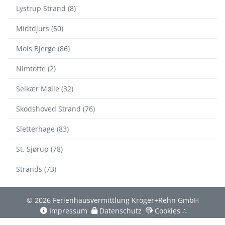
Lystrup Strand (8)
Midtdjurs (50)
Mols Bjerge (86)
Nimtofte (2)
Selkær Mølle (32)
Skodshoved Strand (76)
Sletterhage (83)
St. Sjørup (78)
Strands (73)
© 2026 Ferienhausvermittlung Kröger+Rehn GmbH
Impressum
Datenschutz
Cookies
∴