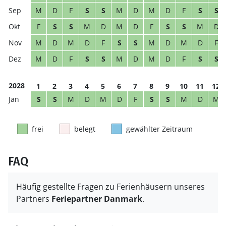
M
D
F
S
S
M
D
M
D
F
S
S
F
S
S
M
D
M
D
F
S
S
M
D
M
D
M
D
F
S
S
M
D
M
D
F
M
D
F
S
S
M
D
M
D
F
S
S
2028
1
2
3
4
5
6
7
8
9
10
11
12
S
S
M
D
M
D
F
S
S
M
D
M
frei
belegt
gewählter Zeitraum
FAQ
Häufig gestellte Fragen zu Ferienhäusern unseres
Partners
Feriepartner Danmark
.