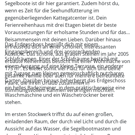
Segelboote ist dir hier garantiert. Zudem hörst du,
wenn es Zeit für die Seehundfütterung im
gegenüberliegenden Kattegatcenter ist. Dein
Ferienreihenhaus mit drei Etagen bietet dir beste
Voraussetzungen für erholsame Stunden und für das
Beisammensein mit deinen Lieben. Darüber hinaus
Das Erdgeschoss begrüßt dich mit einem
erfreust du dich an einer schönen, interessanten
Eingangsbereich und drei ansprechenden
Aussicht. Das schöne, aus grauen Steinen im Jahr 2005
Schlafräumen. Einer der Schlafräume besticht mit
erbaute Reihenhaus besticht mit einer Wohnfläche von
einem Ausgang auf eine kleine Terrasse, ein anderer
175 m². Es bietet somit viel Platz für dich und deine
mit Zugang zum kleinen gemeinschaftlich nutzbaren
gesamte Familie oder auch für mehrere befreundete
Garten. Darüber hinaus beherbergt das Erdgeschoss
Paare, die ihren Urlaub zusammen in
ein helles Badezimmer, in dem praktischerweise eine
stimmungsvollem Rahmen verbringen möchten.
Waschmaschine und ein Wäschetrockner bereit
stehen.
Im ersten Stockwerk triffst du auf einen großen,
einladenden Raum, der durch viel Licht und durch die
Aussicht auf das Wasser, die Segelbootmasten und