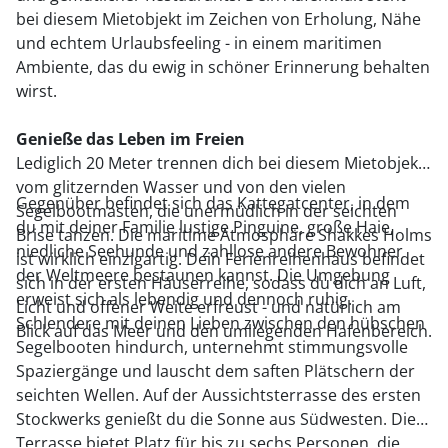
bei diesem Mietobjekt im Zeichen von Erholung, Nähe
und echtem Urlaubsfeeling - in einem maritimen
Ambiente, das du ewig in schöner Erinnerung behalten
wirst.
Genieße das Leben im Freien
Lediglich 20 Meter trennen dich bei diesem Mietobjekt
vom glitzernden Wasser und von den vielen
Gegenüber befindet sich das Kattegatcenter, in dem
Segelbootmasten, die unermüdlich in der seichten
du mit deiner Familie lustige Pinguine, große Haie,
Brise tanzen. Die maritime Atmosphäre Shakkes Holms
niedliche Seehunde und zahllose andere Bewohner
ist wirklich einzigartig. Dein Ferienreihenhaus befindet
der Weltmeere bestaunen kannst. Die Umgebung
sich in der ersten Häuserreihe, sodass du dich an Luft,
erweist sich als lebendig und dennoch ruhig.
Licht und offener Weite erfreust - und natürlich am
Schlendere mit deinen Lieben zwischen den hübschen
Blick auf das Meer und den umliegenden Hafenbereich.
Segelbooten hindurch, unternehmt stimmungsvolle
Spaziergänge und lauscht dem saften Plätschern der
seichten Wellen. Auf der Aussichtsterrasse des ersten
Stockwerks genießt du die Sonne aus Südwesten. Die
Terrasse bietet Platz für bis zu sechs Personen, die