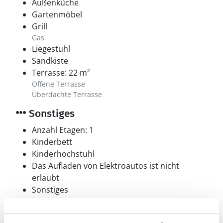
Außenküche
Gartenmöbel
Grill
Gas
Liegestuhl
Sandkiste
Terrasse: 22 m²
Offene Terrasse
Überdachte Terrasse
Sonstiges
Anzahl Etagen: 1
Kinderbett
Kinderhochstuhl
Das Aufladen von Elektroautos ist nicht
erlaubt
Sonstiges
Chromecast, Es ist möglich eigene TV- und
Streamingdienste über den smart TV des Hauses
und Ihr eigenes Tablet/Smartphone zu verfolgen.