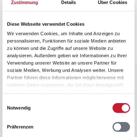
Zustimmung
Details
Über Cookies
Neben- und Verbrauchskosten
Diese Webseite verwendet Cookies
Die aktuellen Verbrauchskosten finden Sie im
Wir verwenden Cookies, um Inhalte und Anzeigen zu
nächsten Schritt im Buchungsformular.
personalisieren, Funktionen für soziale Medien anbieten
zu können und die Zugriffe auf unsere Website zu
analysieren. Außerdem geben wir Informationen zu Ihrer
Verwendung unserer Website an unsere Partner für
soziale Medien, Werbung und Analysen weiter. Unsere
Raumaufteilung
Partner führen diese Informationen möglicherweise mit
weiteren Daten zusammen, die Sie ihnen bereitgestellt
haben oder die sie im Rahmen Ihrer Nutzung der Dienste
gesammelt haben.
Einwilligungsauswahl
Notwendig
Präferenzen