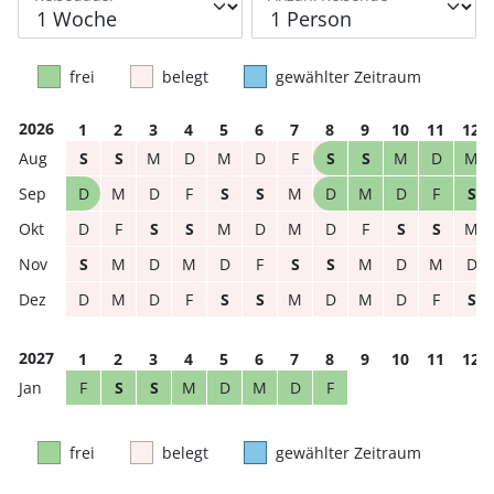
frei
belegt
gewählter Zeitraum
2026
1
2
3
4
5
6
7
8
9
10
11
12
S
S
M
D
M
D
F
S
S
M
D
M
D
M
D
F
S
S
M
D
M
D
F
S
D
F
S
S
M
D
M
D
F
S
S
M
S
M
D
M
D
F
S
S
M
D
M
D
D
M
D
F
S
S
M
D
M
D
F
S
2027
1
2
3
4
5
6
7
8
9
10
11
12
F
S
S
M
D
M
D
F
frei
belegt
gewählter Zeitraum