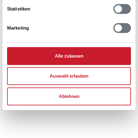
Statistiken
Lageplan
Marketing
Adresse
Ferienhaus 8571
Kaprifolievej 20
Grenaa Strand
Alle zulassen
8500 Grenaa
Auswahl erlauben
Ablehnen