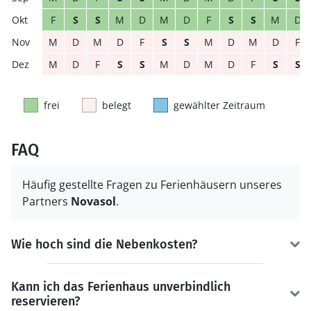
F
S
S
M
D
M
D
F
S
S
M
D
M
D
M
D
F
S
S
M
D
M
D
F
M
D
F
S
S
M
D
M
D
F
S
S
frei
belegt
gewählter Zeitraum
FAQ
Häufig gestellte Fragen zu Ferienhäusern unseres
Partners
Novasol
.
Wie hoch sind die Nebenkosten?
Kann ich das Ferienhaus unverbindlich
reservieren?