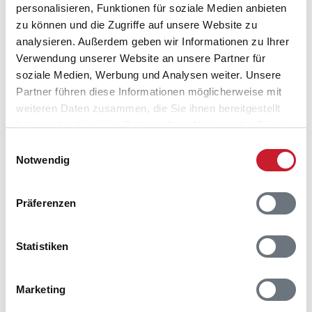
personalisieren, Funktionen für soziale Medien anbieten
Reisedauer auswählen
zu können und die Zugriffe auf unsere Website zu
Anzahl Reisende auswählen
analysieren. Außerdem geben wir Informationen zu Ihrer
Anreisetag im Belegungskalender anklicken
Verwendung unserer Website an unsere Partner für
Sie bekommen Verfügbarkeit und Preis angezeigt
soziale Medien, Werbung und Analysen weiter. Unsere
Partner führen diese Informationen möglicherweise mit
Bitte beachten Sie, dass sich bei Änderungen des
weiteren Daten zusammen, die Sie ihnen bereitgestellt
Reisezeitraumes auch Änderungen bei der
haben oder die sie im Rahmen Ihrer Nutzung der Dienste
Hausbeschreibung und/oder der Ausstattung ergeben
gesammelt haben.
Einwilligungsauswahl
können.
Notwendig
Reisedauer
Anzahl Reisende
Präferenzen
frei
belegt
gewählter Zeitraum
Statistiken
2026
1
2
3
4
5
6
7
8
9
10
11
12
M
D
F
S
S
M
D
M
D
F
S
S
Marketing
S
S
M
D
M
D
F
S
S
M
D
M