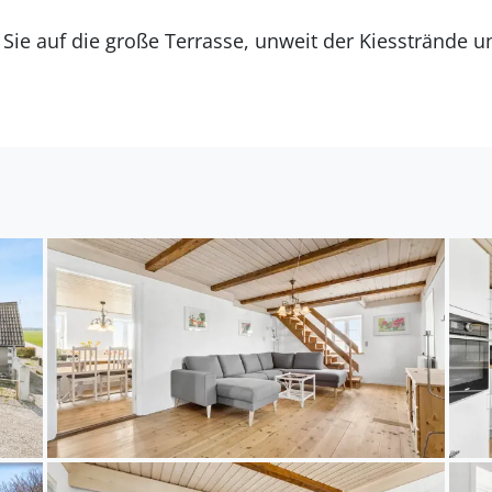
ie auf die große Terrasse, unweit der Kiesstrände un
erblicken können. Kommen Sie am Abend zum Grill
eren Gerichten von Ihren Erlebnissen des Tages.
r des Kattegats, wo Sie sich erfrischen oder auch Ih
tz erwartet Sie am Haus. Mit Ihren mitgebrachten Fahr
eln Sie nach Bönnerup oder Grenaa. Besuchen Sie e
Haie im Kattegatcenter in Grenaa oder die tropische
Freizeitpark Djurs Sommerland ist mit dem Auto schne
viel Spaß haben. Das malerische Städtchen Ebeltoft, 
hlösser und Herrensitze der Umgebung und die schöne
sind alle einen Besuch wert.