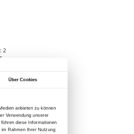
: 2
5
: 4
Über Cookies
 2
 Medien anbieten zu können
hrer Verwendung unserer
 führen diese Informationen
ie im Rahmen Ihrer Nutzung