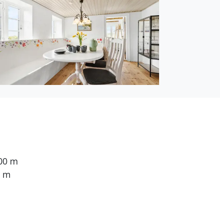
000 m
0 m