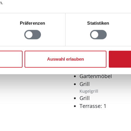
n.
Präferenzen
Statistiken
Multimedia
Internet
WLAN
Auswahl erlauben
Aussenbereich
Gartenmöbel
Grill
Kugelgrill
Grill
Terrasse: 1