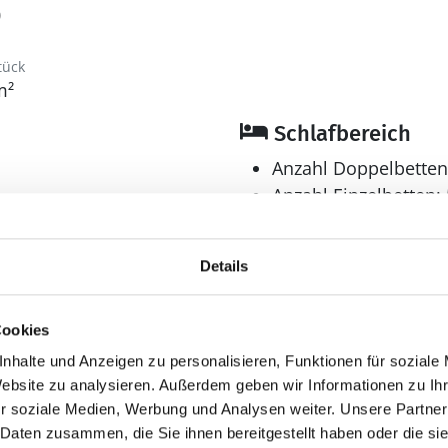
0
tück
m²
Schlafbereich
Anzahl Doppelbetten
Anzahl Einzelbetten: 
Anzahl Schlafzimmer
Bad
Details
Anzahl Duschen: 2
Anzahl Badezimmer:
Cookies
Anzahl Toiletten: 3
nhalte und Anzeigen zu personalisieren, Funktionen für soziale
Dusche
Website zu analysieren. Außerdem geben wir Informationen zu I
Waschmaschine
r soziale Medien, Werbung und Analysen weiter. Unsere Partner
 Daten zusammen, die Sie ihnen bereitgestellt haben oder die s