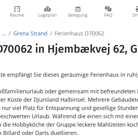
Räume
Lageplan
Belegung
FAQ
Dr
...
Grena Strand
Ferienhaus D70062
D70062 in Hjembækvej 62, G
üste empfängt Sie dieses geräumige Ferienhaus in ruhi
roßfamilienurlaub oder gemeinsam mit befreundeten 
er Küste der Djursland Halbinsel. Mehrere Gebäudet
 nur viel Platz für Entspannung und gesellige Stunde
nbeschwerten Urlaub. Während die einen sich mit ein
n die Hobbyköche der Gruppe leckere Mahlzeiten koc
 Billard oder Darts duellieren.