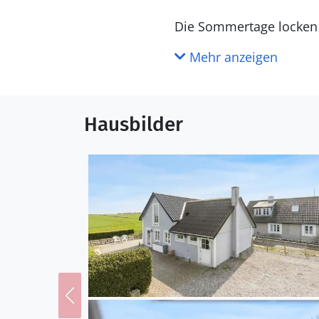
Die Sommertage locken S
vom oberen Stockwerk 
Mehr anzeigen
berichten sich bei leck
Spazieren Sie zum Wasse
Hausbilder
können. Ein Filetierpla
Umgebung erkunden. Rad
der Umgebung, z.B. die 
Regnskov. Der beliebte 
wird die ganze Familie 
Bjerge, die schönen Sc
zweitgrößte Dänemarks, 