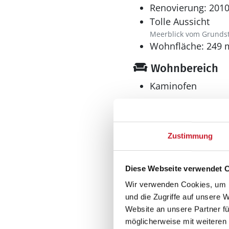
Renovierung: 201
Tolle Aussicht
Meerblick vom Grunds
Wohnfläche: 249 
Wohnbereich
Kaminofen
Küche
Zustimmung
Dunstabzug
Geschirrspüler
Diese Webseite verwendet 
Herd
Wir verwenden Cookies, um I
El-Kochplatten/Ofen
und die Zugriffe auf unsere 
Kaffeemaschine
Website an unsere Partner fü
Kühlschrank
möglicherweise mit weiteren