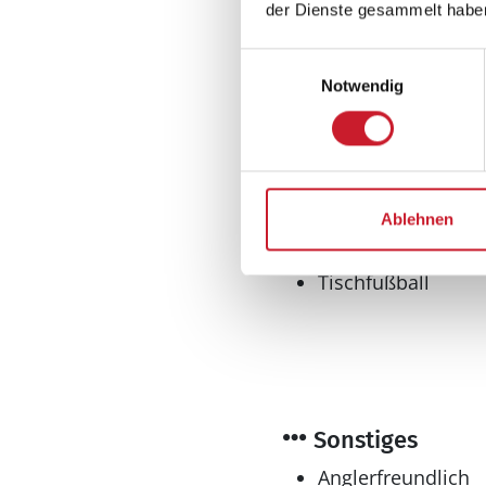
Mikrowelle
der Dienste gesammelt habe
Tiefkühler: 200 l
Einwilligungsauswahl
Tiefkühlschrank
Notwendig
Wellness
Sauna
Whirlpool
Finnisches Holzbad
Ablehnen
Spieleangebot
Tischfußball
Sonstiges
Anglerfreundlich