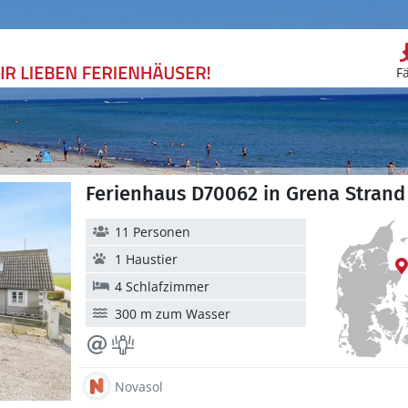
F
Ferienhaus D70062 in Grena Strand
11 Personen
1 Haustier
4 Schlafzimmer
300 m zum Wasser
Novasol