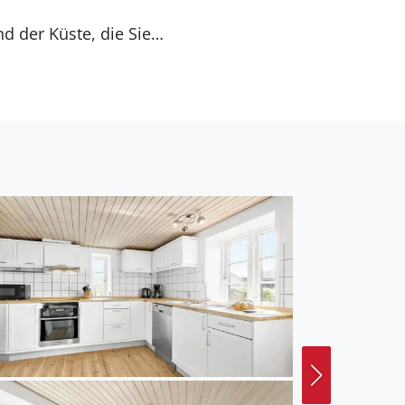
d der Küste, die Sie
en zusammen und
re Angel auswerfen
rädern können Sie die
inen der Tierparks in
n Biotope im Randers
ll zu erreichen. Hier
der Nationalpark Mols
 Stadt Aarhus, die