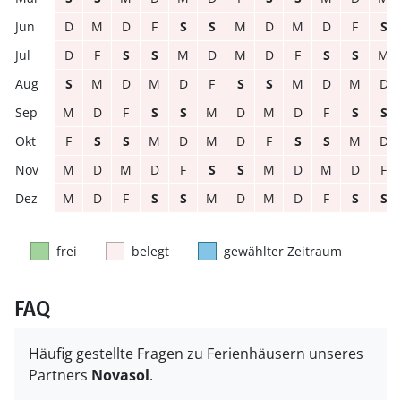
D
M
D
F
S
S
M
D
M
D
F
S
D
F
S
S
M
D
M
D
F
S
S
M
S
M
D
M
D
F
S
S
M
D
M
D
M
D
F
S
S
M
D
M
D
F
S
S
F
S
S
M
D
M
D
F
S
S
M
D
M
D
M
D
F
S
S
M
D
M
D
F
M
D
F
S
S
M
D
M
D
F
S
S
frei
belegt
gewählter Zeitraum
FAQ
Häufig gestellte Fragen zu Ferienhäusern unseres
Partners
Novasol
.