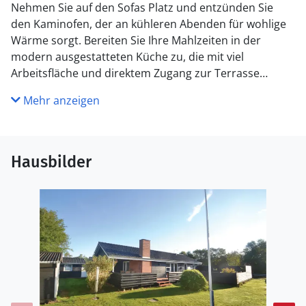
Nehmen Sie auf den Sofas Platz und entzünden Sie
den Kaminofen, der an kühleren Abenden für wohlige
Wärme sorgt. Bereiten Sie Ihre Mahlzeiten in der
modern ausgestatteten Küche zu, die mit viel
Arbeitsfläche und direktem Zugang zur Terrasse
überzeugt. Verbringen Sie gemeinsame Stunden und
Mehr anzeigen
gesellige Abende am Esstisch, der Platz für die ganze
Familie bietet.
Nutzen Sie die weitläufigen Terrassen rund um das
Hausbilder
Haus und wählen Sie je nach Tageszeit Ihren
Lieblingsplatz. Setzen Sie sich an den Esstisch im
Freien und nehmen Sie Ihre Mahlzeiten unter freiem
Himmel ein. Entspannen Sie auf den Sonnenliegen und
genießen Sie die Ruhe des sichtgeschützten
Grundstücks. Lassen Sie Kinder ungestört spielen und
erleben Sie entspannte Stunden in privater
Atmosphäre.