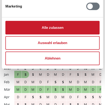
Marketing
frei
belegt
gewählter Zeitraum
2026
1
2
3
4
5
6
7
8
9
10
11
12
S
S
M
D
M
D
F
S
S
M
D
M
Alle zulassen
D
M
D
F
S
S
M
D
M
D
F
S
D
F
S
S
M
D
M
D
F
S
S
M
Auswahl erlauben
S
M
D
M
D
F
S
S
M
D
M
D
D
M
D
F
S
S
M
D
M
D
F
S
Ablehnen
2027
1
2
3
4
5
6
7
8
9
10
11
12
F
S
S
M
D
M
D
F
S
S
M
D
M
D
M
D
F
S
S
M
D
M
D
F
M
D
M
D
F
S
S
M
D
M
D
F
D
F
S
S
M
D
M
D
F
S
S
M
S
S
M
D
M
D
F
S
S
M
D
M