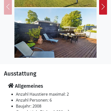
Entdecken Sie von hier aus Grenaa und erreichen Sie
den Badestrand in kurzer Zeit zu Fuß. Spazieren Sie
zum Hafen und beobachten Sie das maritime Leben.
Besuchen Sie das Kattegatcenter und sehen Sie Haie
sowie andere faszinierende Meerestiere aus nächster
Nähe. Erkunden Sie die umliegenden Wälder oder
planen Sie einen Tagesausflug in den Freizeitpark Djurs
Sommerland, der besonders für Familien ein
attraktives Ziel ist.
Ausstattung
Allgemeines
Anzahl Haustiere maximal: 2
Anzahl Personen: 6
Baujahr: 2008