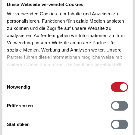
Diese Webseite verwendet Cookies
Wir verwenden Cookies, um Inhalte und Anzeigen zu
personalisieren, Funktionen für soziale Medien anbieten
zu können und die Zugriffe auf unsere Website zu
analysieren. Außerdem geben wir Informationen zu Ihrer
Belegungskalender
Verwendung unserer Website an unsere Partner für
soziale Medien, Werbung und Analysen weiter. Unsere
Reisedauer auswählen
Partner führen diese Informationen möglicherweise mit
Anzahl Reisende auswählen
weiteren Daten zusammen, die Sie ihnen bereitgestellt
Anreisetag im Belegungskalender anklicken
haben oder die sie im Rahmen Ihrer Nutzung der Dienste
Sie bekommen Verfügbarkeit und Preis angezeigt
gesammelt haben.
Einwilligungsauswahl
Notwendig
Bitte beachten Sie, dass sich bei Änderungen des
Reisezeitraumes auch Änderungen bei der
Präferenzen
Hausbeschreibung und/oder der Ausstattung ergeben
können.
Reisedauer
Anzahl Reisende
Statistiken