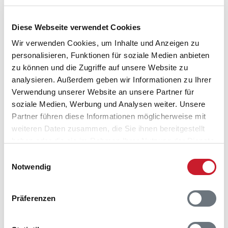
Diese Webseite verwendet Cookies
Wir verwenden Cookies, um Inhalte und Anzeigen zu
personalisieren, Funktionen für soziale Medien anbieten
zu können und die Zugriffe auf unsere Website zu
analysieren. Außerdem geben wir Informationen zu Ihrer
Belegungskalender
Verwendung unserer Website an unsere Partner für
soziale Medien, Werbung und Analysen weiter. Unsere
Partner führen diese Informationen möglicherweise mit
Reisedauer auswählen
weiteren Daten zusammen, die Sie ihnen bereitgestellt
Anzahl Reisende auswählen
haben oder die sie im Rahmen Ihrer Nutzung der Dienste
Anreisetag im Belegungskalender anklicken
gesammelt haben.
Sie bekommen Verfügbarkeit und Preis angezeigt
Einwilligungsauswahl
Notwendig
Bitte beachten Sie, dass sich bei Änderungen des
Reisezeitraumes auch Änderungen bei der
Präferenzen
Hausbeschreibung und/oder der Ausstattung ergeben
können.