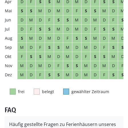
D
F
S
S
M
D
M
D
F
S
S
M
S
S
M
D
M
D
F
S
S
M
D
M
D
M
D
F
S
S
M
D
M
D
F
S
D
F
S
S
M
D
M
D
F
S
S
M
S
M
D
M
D
F
S
S
M
D
M
D
M
D
F
S
S
M
D
M
D
F
S
S
F
S
S
M
D
M
D
F
S
S
M
D
M
D
M
D
F
S
S
M
D
M
D
F
M
D
F
S
S
M
D
M
D
F
S
S
frei
belegt
gewählter Zeitraum
FAQ
Häufig gestellte Fragen zu Ferienhäusern unseres