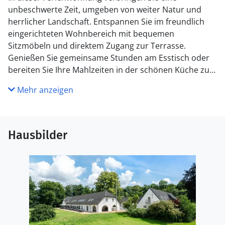
unbeschwerte Zeit, umgeben von weiter Natur und
herrlicher Landschaft. Entspannen Sie im freundlich
eingerichteten Wohnbereich mit bequemen
Sitzmöbeln und direktem Zugang zur Terrasse.
Genießen Sie gemeinsame Stunden am Esstisch oder
bereiten Sie Ihre Mahlzeiten in der schönen Küche zu,
die Ihnen moderne Geräte und viel Arbeitsfläche
Mehr anzeigen
bietet. Die helle Raumgestaltung sorgt für eine
angenehme Atmosphäre, in der Sie sich sofort
willkommen fühlen.
Hausbilder
Verbringen Sie Zeit im weitläufigen Außenbereich.
Frühstücken Sie auf der privaten Terrasse mit
Sitzgruppe oder lassen Sie den Tag bei einem Glas
Wein ausklingen. Nutzen Sie die großzügige
Rasenfläche für Freizeitaktivitäten oder entspannen Sie
einfach mit Blick auf die grüne Umgebung. Überdachte
Bereiche mit langen Holzbänken bieten sich auch für