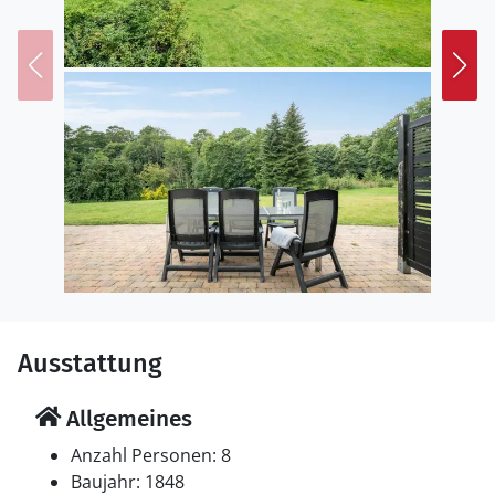
gesellige Runden an.
Erkunden Sie die schöne Region rund um Nimtofte.
Besuchen Sie den beliebten Freizeitpark Djurs
Sommerland, unternehmen Sie Wanderungen oder
Radtouren durch die sanft hügelige Landschaft oder
entdecken Sie kleine dänische Ortschaften mit
gemütlicher Atmosphäre. Auch Ausflüge an die Küste
mit ihren Sandstränden sind schnell möglich. In
Grenaa können Sie das Kattegatcenter besuchen oder
entlang des Hafens spazieren.
Ausstattung
Allgemeines
Anzahl Personen: 8
Baujahr: 1848