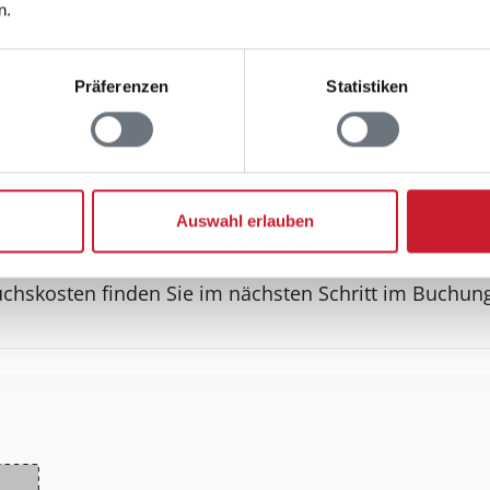
n.
Sonstiges
Fußbodenheizung
Präferenzen
Statistiken
Fußbodenheizung (ganzes
Haustyp
Ferienwohnung
Auswahl erlauben
rauchskosten
uchskosten finden Sie im nächsten Schritt im Buchun