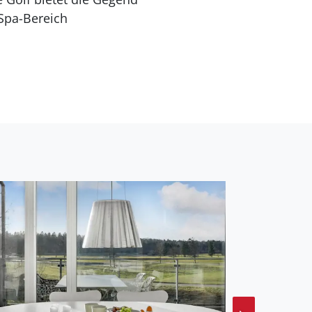
Spa-Bereich
können, lange
ie Luft genießen
t für einen Familien-
hönes städtisches
das Mols-Gebirge sollte
 die Strände sind sehr