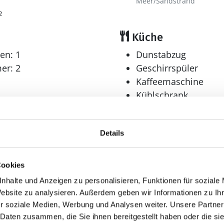
Meer/Sandstrand
²
Küche
en: 1
Dunstabzug
er: 2
Geschirrspüler
Kaffeemaschine
Kühlschrank
Tiefkühler: 110 l
Tiefkühlschrank
Details
Multimedia
Internet
Cookies
r: 1
WLAN
nhalte und Anzeigen zu personalisieren, Funktionen für soziale
Website zu analysieren. Außerdem geben wir Informationen zu I
r soziale Medien, Werbung und Analysen weiter. Unsere Partner
 Daten zusammen, die Sie ihnen bereitgestellt haben oder die s