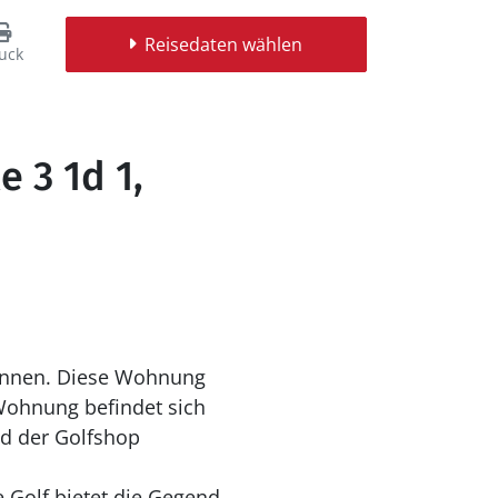
Reisedaten wählen
uck
 3 1d 1,
können. Diese Wohnung
Wohnung befindet sich
nd der Golfshop
e Golf bietet die Gegend