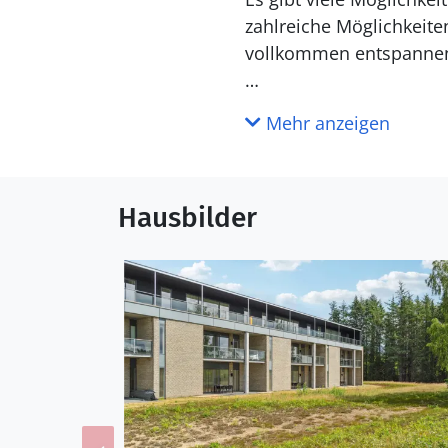
zahlreiche Möglichkeit
vollkommen entspanne
Djursland hat eine ganz
Mehr anzeigen
Spaziergänge machen, ü
können. Die Küste ist n
oder Pärchenurlaub viel
Hausbilder
Umfeld, aber ansonsten g
man sich nicht entgehen
Für Familien mit Kinder
kinderfreundlich.
Viel Spaß bei Ihrem Url