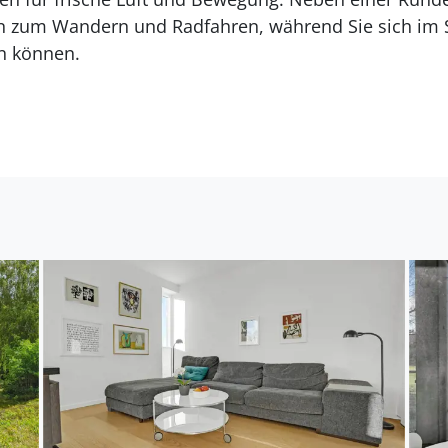
en zum Wandern und Radfahren, während Sie sich im 
n können.
 besondere Natur, so dass Sie ruhige Tage genießen 
ber das Wasser schauen, angeln und das Licht und d
ur wenige Autominuten entfernt, aber die Halbinsel ha
 zu bieten. Grenaa und Ebeltoft haben jeweils ein sc
ibt es in Aarhus viele kulturelle Attraktionen. Auch 
 lassen.
n ist das Djurs Sommerland ebenfalls in der Nähe und
aub!