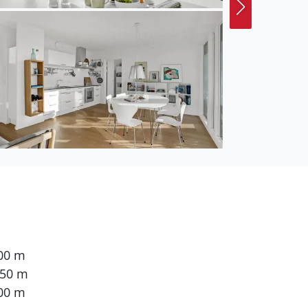
000 m
 50 m
00 m