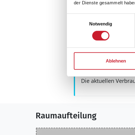
Waschmaschine
der Dienste gesammelt habe
Aussenbereich
Einwilligungsauswahl
Gartenmöbel
Notwendig
Ablehnen
Neben- und Verb
Die aktuellen Verbra
Raumaufteilung