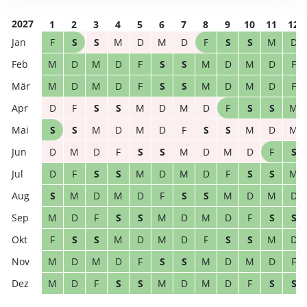
2027
1
2
3
4
5
6
7
8
9
10
11
12
F
S
S
M
D
M
D
F
S
S
M
D
M
D
M
D
F
S
S
M
D
M
D
F
M
D
M
D
F
S
S
M
D
M
D
F
D
F
S
S
M
D
M
D
F
S
S
M
S
S
M
D
M
D
F
S
S
M
D
M
D
M
D
F
S
S
M
D
M
D
F
S
D
F
S
S
M
D
M
D
F
S
S
M
S
M
D
M
D
F
S
S
M
D
M
D
M
D
F
S
S
M
D
M
D
F
S
S
F
S
S
M
D
M
D
F
S
S
M
D
M
D
M
D
F
S
S
M
D
M
D
F
M
D
F
S
S
M
D
M
D
F
S
S