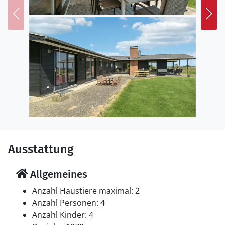
Badesteg jederzeit in die kühlen Fluten springen und
Ihren Hobbies nachgehen, egal, ob Ihr Herz für Golf
oder Wandern schlägt, oder Sie lieber die Angel
auswerfen möchten.
Freuen Sie sich auf einen wunderbaren Urlaub in
diesem Ferienhaus in der ersten Reihe zum Meer.
Ausstattung
Allgemeines
Anzahl Haustiere maximal: 2
Anzahl Personen: 4
Anzahl Kinder: 4