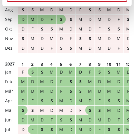
2026
1
2
3
4
5
6
7
8
9
10
11
12
S
S
M
D
M
D
F
S
S
M
D
M
D
M
D
F
S
S
M
D
M
D
F
S
D
F
S
S
M
D
M
D
F
S
S
M
S
M
D
M
D
F
S
S
M
D
M
D
D
M
D
F
S
S
M
D
M
D
F
S
2027
1
2
3
4
5
6
7
8
9
10
11
12
F
S
S
M
D
M
D
F
S
S
M
D
M
D
M
D
F
S
S
M
D
M
D
F
M
D
M
D
F
S
S
M
D
M
D
F
D
F
S
S
M
D
M
D
F
S
S
M
S
S
M
D
M
D
F
S
S
M
D
M
D
M
D
F
S
S
M
D
M
D
F
S
D
F
S
S
M
D
M
D
F
S
S
M