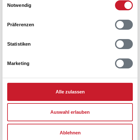
Notwendig
Belegungskalender
Präferenzen
Reisedauer auswählen
Anzahl Reisende auswählen
Statistiken
Anreisetag im Belegungskalender anklicken
Sie bekommen Verfügbarkeit und Preis angezeigt
Marketing
Bitte beachten Sie, dass sich bei Änderungen des
Reisezeitraumes auch Änderungen bei der
Hausbeschreibung und/oder der Ausstattung ergeben
Alle zulassen
können.
Reisedauer
Anzahl Reisende
Auswahl erlauben
frei
belegt
gewählter Zeitraum
Ablehnen