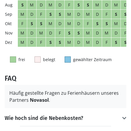
S
M
D
M
D
F
S
S
M
D
M
D
M
D
F
S
S
M
D
M
D
F
S
S
F
S
S
M
D
M
D
F
S
S
M
D
M
D
M
D
F
S
S
M
D
M
D
F
M
D
F
S
S
M
D
M
D
F
S
S
frei
belegt
gewählter Zeitraum
FAQ
Häufig gestellte Fragen zu Ferienhäusern unseres
Partners
Novasol
.
Wie hoch sind die Nebenkosten?