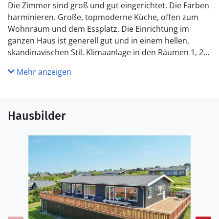
Die Zimmer sind groß und gut eingerichtet. Die Farben
harminieren. Große, topmoderne Küche, offen zum
Wohnraum und dem Essplatz. Die Einrichtung im
ganzen Haus ist generell gut und in einem hellen,
skandinavischen Stil. Klimaanlage in den Räumen 1, 2
und 3. Die Bodenheizung sorgt auch für Komfort und
Mehr anzeigen
geringe Heizkosten. Im Haus ist ein Defibrillator.
Hausbilder