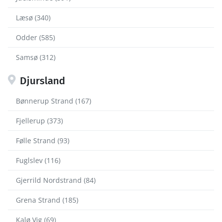
Læsø (340)
Odder (585)
Samsø (312)
Djursland
Bønnerup Strand (167)
Fjellerup (373)
Følle Strand (93)
Fuglslev (116)
Gjerrild Nordstrand (84)
Grena Strand (185)
Kalø Vig (69)