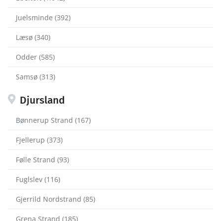
Juelsminde (392)
Læsø (340)
Odder (585)
Samsø (313)
Djursland
Bønnerup Strand (167)
Fjellerup (373)
Følle Strand (93)
Fuglslev (116)
Gjerrild Nordstrand (85)
Grena Strand (185)