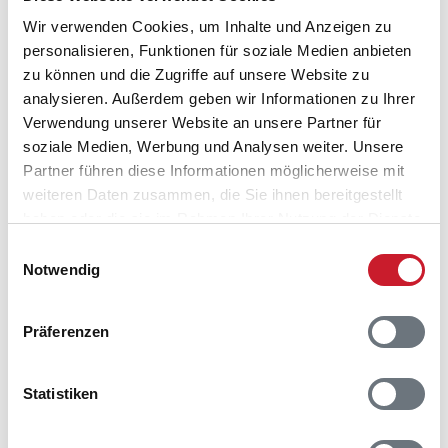
Wir verwenden Cookies, um Inhalte und Anzeigen zu
personalisieren, Funktionen für soziale Medien anbieten
Belegungskalender
zu können und die Zugriffe auf unsere Website zu
analysieren. Außerdem geben wir Informationen zu Ihrer
Reisedauer auswählen
Verwendung unserer Website an unsere Partner für
Anzahl Reisende auswählen
soziale Medien, Werbung und Analysen weiter. Unsere
Anreisetag im Belegungskalender anklicken
Partner führen diese Informationen möglicherweise mit
Sie bekommen Verfügbarkeit und Preis angezeigt
weiteren Daten zusammen, die Sie ihnen bereitgestellt
haben oder die sie im Rahmen Ihrer Nutzung der Dienste
Bitte beachten Sie, dass sich bei Änderungen des
gesammelt haben.
Einwilligungsauswahl
Reisezeitraumes auch Änderungen bei der
Notwendig
Hausbeschreibung und/oder der Ausstattung ergeben
können.
Präferenzen
Reisedauer
Anzahl Reisende
Statistiken
frei
belegt
gewählter Zeitraum