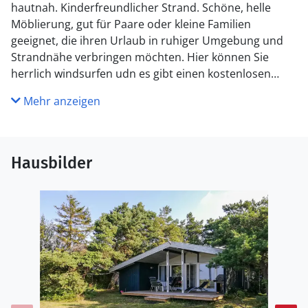
hautnah. Kinderfreundlicher Strand. Schöne, helle
Möblierung, gut für Paare oder kleine Familien
geeignet, die ihren Urlaub in ruhiger Umgebung und
Strandnähe verbringen möchten. Hier können Sie
herrlich windsurfen udn es gibt einen kostenlosen
Anlegeplatz für ein Boot vor dem Haus. Es gibt eine
Mehr anzeigen
schnelle Glasfaserverbindung (50/50MBit).
Hausbilder