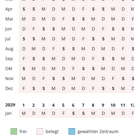
S
S
M
D
M
D
F
S
S
M
D
M
M
D
M
D
F
S
S
M
D
M
D
F
D
F
S
S
M
D
M
D
F
S
S
M
S
S
M
D
M
D
F
S
S
M
D
M
D
M
D
F
S
S
M
D
M
D
F
S
F
S
S
M
D
M
D
F
S
S
M
D
S
M
D
M
D
F
S
S
M
D
M
D
M
D
F
S
S
M
D
M
D
F
S
S
F
S
S
M
D
M
D
F
S
S
M
D
2029
1
2
3
4
5
6
7
8
9
10
11
12
M
D
M
D
F
S
S
M
D
M
D
F
frei
belegt
gewählter Zeitraum