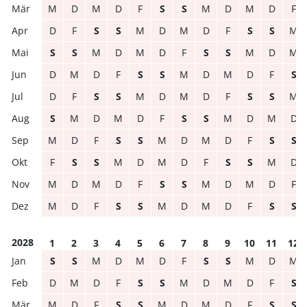
M
D
M
D
F
S
S
M
D
M
D
F
D
F
S
S
M
D
M
D
F
S
S
M
S
S
M
D
M
D
F
S
S
M
D
M
D
M
D
F
S
S
M
D
M
D
F
S
D
F
S
S
M
D
M
D
F
S
S
M
S
M
D
M
D
F
S
S
M
D
M
D
M
D
F
S
S
M
D
M
D
F
S
S
F
S
S
M
D
M
D
F
S
S
M
D
M
D
M
D
F
S
S
M
D
M
D
F
M
D
F
S
S
M
D
M
D
F
S
S
2028
1
2
3
4
5
6
7
8
9
10
11
12
S
S
M
D
M
D
F
S
S
M
D
M
D
M
D
F
S
S
M
D
M
D
F
S
M
D
F
S
S
M
D
M
D
F
S
S