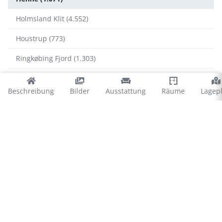
Holmsland Klit (4.552)
Houstrup (773)
Ringkøbing Fjord (1.303)
Ulfborg (1.187)
Beschreibung
Bilder
Ausstattung
Räume
Lagep
Vejers (734)
Vejlby Klit (1.170)
Henne
Henne Strand (850)
Henneby (233)
Outrup (2)