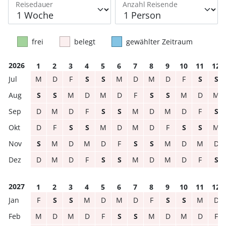
Reisedauer
Anzahl Reisende
frei
belegt
gewählter Zeitraum
2026
1
2
3
4
5
6
7
8
9
10
11
12
M
D
F
S
S
M
D
M
D
F
S
S
S
S
M
D
M
D
F
S
S
M
D
M
D
M
D
F
S
S
M
D
M
D
F
S
D
F
S
S
M
D
M
D
F
S
S
M
S
M
D
M
D
F
S
S
M
D
M
D
D
M
D
F
S
S
M
D
M
D
F
S
2027
1
2
3
4
5
6
7
8
9
10
11
12
F
S
S
M
D
M
D
F
S
S
M
D
M
D
M
D
F
S
S
M
D
M
D
F