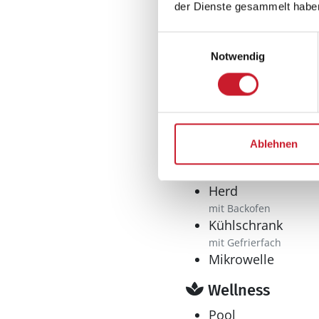
Haustiere erlaubt
der Dienste gesammelt habe
Nichtraucher
Wohnfläche: 43 m
Einwilligungsauswahl
Notwendig
Wohnbereich
Flachbildfernsehe
Küche
Ablehnen
Geschirrspüler
Herd
mit Backofen
Kühlschrank
mit Gefrierfach
Mikrowelle
Wellness
Pool