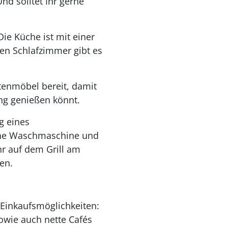
nd solltet Ihr gerne
ie Küche ist mit einer
gen Schlafzimmer gibt es
tenmöbel bereit, damit
bung genießen könnt.
g eines
eine Waschmaschine und
r auf dem Grill am
len.
 Einkaufsmöglichkeiten:
owie auch nette Cafés