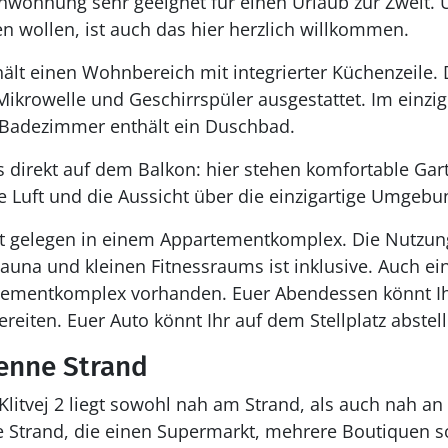
enwohnung sehr geeignet für einen Urlaub zur Zweit. U
 wollen, ist auch das hier herzlich willkommen.
lt einen Wohnbereich mit integrierter Küchenzeile. D
ikrowelle und Geschirrspüler ausgestattet. Im einzi
s Badezimmer enthält ein Duschbad.
direkt auf dem Balkon: hier stehen komfortable Gar
che Luft und die Aussicht über die einzigartige Umge
t gelegen in einem Appartementkomplex. Die Nutzun
auna und kleinen Fitnessraums ist inklusive. Auch 
tementkomplex vorhanden. Euer Abendessen könnt Ih
reiten. Euer Auto könnt Ihr auf dem Stellplatz abstel
enne Strand
itvej 2 liegt sowohl nah am Strand, als auch nah an
e Strand, die einen Supermarkt, mehrere Boutiquen s