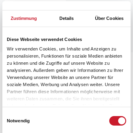
Zustimmung
Details
Über Cookies
Diese Webseite verwendet Cookies
Wir verwenden Cookies, um Inhalte und Anzeigen zu
personalisieren, Funktionen für soziale Medien anbieten
Lageplan
zu können und die Zugriffe auf unsere Website zu
analysieren. Außerdem geben wir Informationen zu Ihrer
Verwendung unserer Website an unsere Partner für
Adresse
soziale Medien, Werbung und Analysen weiter. Unsere
Ferienhaus 40679
Partner führen diese Informationen möglicherweise mit
Ligustervej 1
weiteren Daten zusammen, die Sie ihnen bereitgestellt
Henne Strand
haben oder die sie im Rahmen Ihrer Nutzung der Dienste
6854 Henne
gesammelt haben.
Einwilligungsauswahl
Notwendig