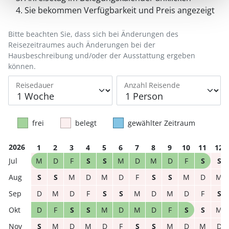
Sie bekommen Verfügbarkeit und Preis angezeigt
Bitte beachten Sie, dass sich bei Änderungen des
Reisezeitraumes auch Änderungen bei der
Hausbeschreibung und/oder der Ausstattung ergeben
können.
Reisedauer
Anzahl Reisende
frei
belegt
gewählter Zeitraum
2026
1
2
3
4
5
6
7
8
9
10
11
12
M
D
F
S
S
M
D
M
D
F
S
S
S
S
M
D
M
D
F
S
S
M
D
M
D
M
D
F
S
S
M
D
M
D
F
S
D
F
S
S
M
D
M
D
F
S
S
M
S
M
D
M
D
F
S
S
M
D
M
D