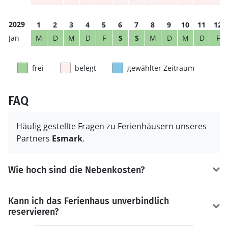
2029
1
2
3
4
5
6
7
8
9
10
11
12
M
D
M
D
F
S
S
M
D
M
D
F
frei
belegt
gewählter Zeitraum
FAQ
Häufig gestellte Fragen zu Ferienhäusern unseres
Partners
Esmark
.
Wie hoch sind die Nebenkosten?
Kann ich das Ferienhaus unverbindlich
reservieren?