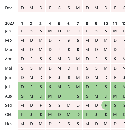
D
M
D
F
S
S
M
D
M
D
F
S
2027
1
2
3
4
5
6
7
8
9
10
11
12
F
S
S
M
D
M
D
F
S
S
M
D
M
D
M
D
F
S
S
M
D
M
D
F
M
D
M
D
F
S
S
M
D
M
D
F
D
F
S
S
M
D
M
D
F
S
S
M
S
S
M
D
M
D
F
S
S
M
D
M
D
M
D
F
S
S
M
D
M
D
F
S
D
F
S
S
M
D
M
D
F
S
S
M
S
M
D
M
D
F
S
S
M
D
M
D
M
D
F
S
S
M
D
M
D
F
S
S
F
S
S
M
D
M
D
F
S
S
M
D
M
D
M
D
F
S
S
M
D
M
D
F