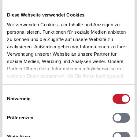
Lageplan
Diese Webseite verwendet Cookies
Adresse
Wir verwenden Cookies, um Inhalte und Anzeigen zu
Ferienhaus 40653
personalisieren, Funktionen für soziale Medien anbieten
Blåbærvej 3D
zu können und die Zugriffe auf unsere Website zu
Henne Strand
analysieren. Außerdem geben wir Informationen zu Ihrer
6854 Henne
Verwendung unserer Website an unsere Partner für
soziale Medien, Werbung und Analysen weiter. Unsere
Partner führen diese Informationen möglicherweise mit
weiteren Daten zusammen, die Sie ihnen bereitgestellt
haben oder die sie im Rahmen Ihrer Nutzung der Dienste
gesammelt haben.
Einwilligungsauswahl
Notwendig
Präferenzen
Statistiken