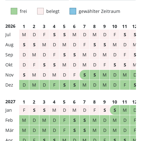
frei
belegt
gewählter Zeitraum
2026
1
2
3
4
5
6
7
8
9
10
11
12
M
D
F
S
S
M
D
M
D
F
S
S
S
S
M
D
M
D
F
S
S
M
D
M
D
M
D
F
S
S
M
D
M
D
F
S
D
F
S
S
M
D
M
D
F
S
S
M
S
M
D
M
D
F
S
S
M
D
M
D
D
M
D
F
S
S
M
D
M
D
F
S
2027
1
2
3
4
5
6
7
8
9
10
11
12
F
S
S
M
D
M
D
F
S
S
M
D
M
D
M
D
F
S
S
M
D
M
D
F
M
D
M
D
F
S
S
M
D
M
D
F
D
F
S
S
M
D
M
D
F
S
S
M