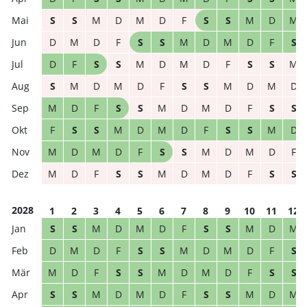
S
S
M
D
M
D
F
S
S
M
D
M
D
M
D
F
S
S
M
D
M
D
F
S
D
F
S
S
M
D
M
D
F
S
S
M
S
M
D
M
D
F
S
S
M
D
M
D
M
D
F
S
S
M
D
M
D
F
S
S
F
S
S
M
D
M
D
F
S
S
M
D
M
D
M
D
F
S
S
M
D
M
D
F
M
D
F
S
S
M
D
M
D
F
S
S
2028
1
2
3
4
5
6
7
8
9
10
11
12
S
S
M
D
M
D
F
S
S
M
D
M
D
M
D
F
S
S
M
D
M
D
F
S
M
D
F
S
S
M
D
M
D
F
S
S
S
S
M
D
M
D
F
S
S
M
D
M