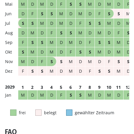
M
D
M
D
F
S
S
M
D
M
D
F
D
F
S
S
M
D
M
D
F
S
S
M
S
S
M
D
M
D
F
S
S
M
D
M
D
M
D
F
S
S
M
D
M
D
F
S
F
S
S
M
D
M
D
F
S
S
M
D
S
M
D
M
D
F
S
S
M
D
M
D
M
D
F
S
S
M
D
M
D
F
S
S
F
S
S
M
D
M
D
F
S
S
M
D
2029
1
2
3
4
5
6
7
8
9
10
11
12
M
D
M
D
F
S
S
M
D
M
D
F
frei
belegt
gewählter Zeitraum
FAQ