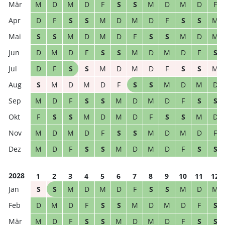
M
D
M
D
F
S
S
M
D
M
D
F
D
F
S
S
M
D
M
D
F
S
S
M
S
S
M
D
M
D
F
S
S
M
D
M
D
M
D
F
S
S
M
D
M
D
F
S
D
F
S
S
M
D
M
D
F
S
S
M
S
M
D
M
D
F
S
S
M
D
M
D
M
D
F
S
S
M
D
M
D
F
S
S
F
S
S
M
D
M
D
F
S
S
M
D
M
D
M
D
F
S
S
M
D
M
D
F
M
D
F
S
S
M
D
M
D
F
S
S
2028
1
2
3
4
5
6
7
8
9
10
11
12
S
S
M
D
M
D
F
S
S
M
D
M
D
M
D
F
S
S
M
D
M
D
F
S
M
D
F
S
S
M
D
M
D
F
S
S