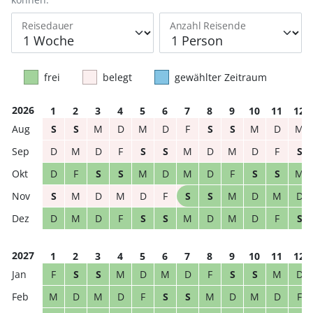
Reisedauer
Anzahl Reisende
frei
belegt
gewählter Zeitraum
2026
1
2
3
4
5
6
7
8
9
10
11
12
S
S
M
D
M
D
F
S
S
M
D
M
D
M
D
F
S
S
M
D
M
D
F
S
D
F
S
S
M
D
M
D
F
S
S
M
S
M
D
M
D
F
S
S
M
D
M
D
D
M
D
F
S
S
M
D
M
D
F
S
2027
1
2
3
4
5
6
7
8
9
10
11
12
F
S
S
M
D
M
D
F
S
S
M
D
M
D
M
D
F
S
S
M
D
M
D
F