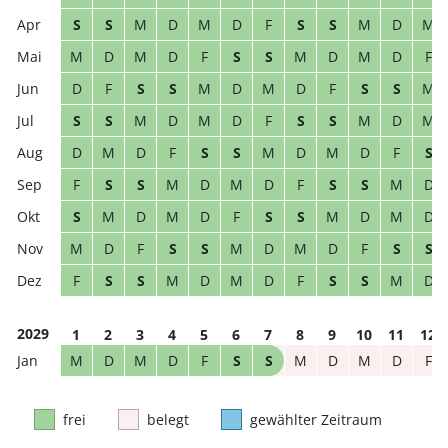
S
S
M
D
M
D
F
S
S
M
D
M
M
D
M
D
F
S
S
M
D
M
D
F
D
F
S
S
M
D
M
D
F
S
S
M
S
S
M
D
M
D
F
S
S
M
D
M
D
M
D
F
S
S
M
D
M
D
F
S
F
S
S
M
D
M
D
F
S
S
M
D
S
M
D
M
D
F
S
S
M
D
M
D
M
D
F
S
S
M
D
M
D
F
S
S
F
S
S
M
D
M
D
F
S
S
M
D
2029
1
2
3
4
5
6
7
8
9
10
11
12
M
D
M
D
F
S
S
M
D
M
D
F
frei
belegt
gewählter Zeitraum