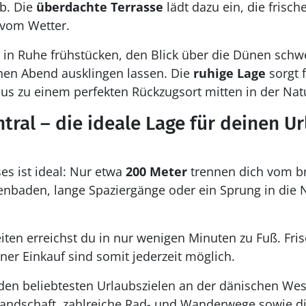
b. Die
überdachte Terrasse
lädt dazu ein, die frisch
vom Wetter.
in Ruhe frühstücken, den Blick über die Dünen schw
hen Abend ausklingen lassen. Die
ruhige Lage
sorgt 
s zu einem perfekten Rückzugsort mitten in der Nat
tral – die ideale Lage für deinen Ur
es ist ideal: Nur etwa
200 Meter
trennen dich vom br
baden, lange Spaziergänge oder ein Sprung in die No
ten erreichst du in nur wenigen Minuten zu Fuß. Fr
er Einkauf sind somit jederzeit möglich.
den beliebtesten Urlaubszielen an der dänischen Wes
ndschaft, zahlreiche Rad- und Wanderwege sowie d