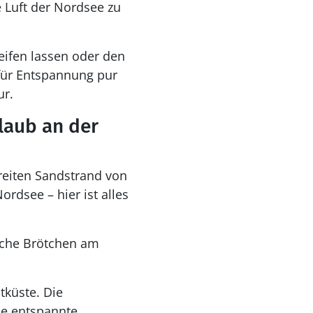
e Luft der Nordsee zu
eifen lassen oder den
für Entspannung pur
ur.
laub an der
eiten Sandstrand von
rdsee – hier ist alles
ische Brötchen am
tküste. Die
ie entspannte