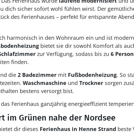
 Das Ferienhaus wurde
laufend modernisiert
und üb
du dich sicher sofort wohl fühlen wirst. Der gemütli
tück des Ferienhauses – perfekt für entspannte Aben
ich harmonisch in den Wohnraum ein und ist modern 
bodenheizung
bietet sie dir sowohl Komfort als auch
Schlafzimmer
zur Verfügung, sodass bis zu
6 Perso
ten finden.
ind die
2 Badezimmer
mit
Fußbodenheizung
. So st
tezeiten.
Waschmaschine
und
Trockner
sorgen zusät
thalten bestens versorgt bist.
 das Ferienhaus ganzjährig energieeffizient temperier
rt im Grünen nahe der Nordsee
etet dir dieses
Ferienhaus in Henne Strand
beste 