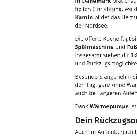
in Dänemark
brauchst.
hellen Einrichtung, wo 
Kamin
bildet das Herzs
der Nordsee.
Die offene Küche fügt s
Spülmaschine
und
Fuß
Insgesamt stehen dir
3 
und Rückzugsmöglichkei
Besonders angenehm s
den Tag, ganz ohne War
auch bei längeren Aufen
Dank
Wärmepumpe
ist
Dein Rückzugso
Auch im Außenbereich bi