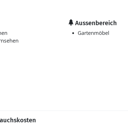
Aussenbereich
hen
Gartenmöbel
ernsehen
rauchskosten