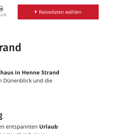
Reisedaten wählen
uck
trand
nhaus in Henne Strand
n Dünenblick und die
g
nen entspannten
Urlaub