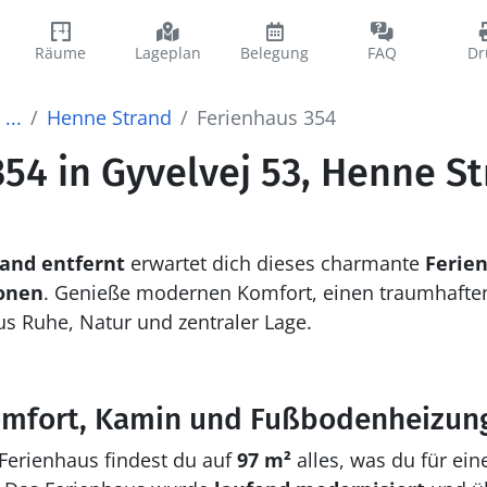
Räume
Lageplan
Belegung
FAQ
Dr
...
Henne Strand
Ferienhaus 354
54 in Gyvelvej 53, Henne S
and entfernt
erwartet dich dieses charmante
Ferie
onen
. Genieße modernen Komfort, einen traumhafte
s Ruhe, Natur und zentraler Lage.
Komfort, Kamin und Fußbodenheizun
erienhaus findest du auf
97 m²
alles, was du für ei