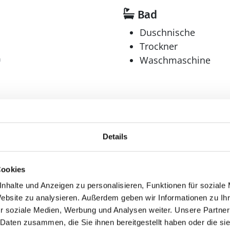
Bad
Duschnische
Trockner
n
Waschmaschine
Multimedia
CD-Player
Details
Deutsches Fernsehe
DVD-Player
Cookies
Internationales Fern
nhalte und Anzeigen zu personalisieren, Funktionen für soziale
Dänisches Fernsehen
Website zu analysieren. Außerdem geben wir Informationen zu I
Internet
r soziale Medien, Werbung und Analysen weiter. Unsere Partner
WLAN
 Daten zusammen, die Sie ihnen bereitgestellt haben oder die s
Radio