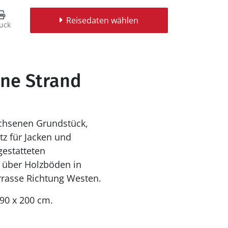
Reisedaten wählen
uck
nne Strand
achsenen Grundstück,
tz für Jacken und
estatteten
t über Holzböden in
rrasse Richtung Westen.
 90 x 200 cm.