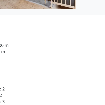
000 m
0 m
: 2
2
: 3