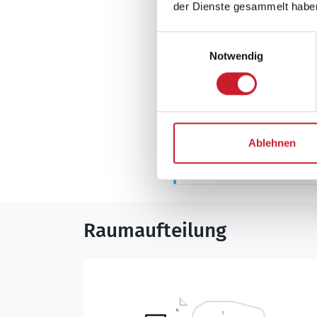
der Dienste gesammelt habe
Aussenbereich
Einwilligungsauswahl
Gartenmöbel
Notwendig
Neben- und Verb
Ablehnen
Die aktuellen Verbra
Raumaufteilung