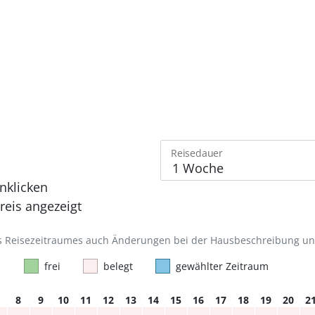
Reisedauer
nklicken
eis angezeigt
des Reisezeitraumes auch Änderungen bei der Hausbeschreibung u
frei
belegt
gewählter Zeitraum
8
9
10
11
12
13
14
15
16
17
18
19
20
2