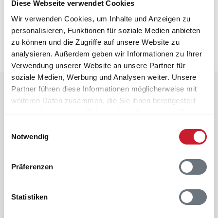
Diese Webseite verwendet Cookies
Neben- und Verbrauchskosten
Wir verwenden Cookies, um Inhalte und Anzeigen zu
Die aktuellen Verbrauchskosten finden Sie im
personalisieren, Funktionen für soziale Medien anbieten
nächsten Schritt im Buchungsformular.
zu können und die Zugriffe auf unsere Website zu
analysieren. Außerdem geben wir Informationen zu Ihrer
Verwendung unserer Website an unsere Partner für
soziale Medien, Werbung und Analysen weiter. Unsere
Raumaufteilung
Partner führen diese Informationen möglicherweise mit
weiteren Daten zusammen, die Sie ihnen bereitgestellt
haben oder die sie im Rahmen Ihrer Nutzung der Dienste
gesammelt haben.
Einwilligungsauswahl
Notwendig
Präferenzen
Statistiken