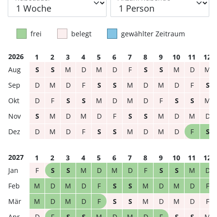
frei
belegt
gewählter Zeitraum
2026
1
2
3
4
5
6
7
8
9
10
11
12
S
S
M
D
M
D
F
S
S
M
D
M
D
M
D
F
S
S
M
D
M
D
F
S
D
F
S
S
M
D
M
D
F
S
S
M
S
M
D
M
D
F
S
S
M
D
M
D
D
M
D
F
S
S
M
D
M
D
F
S
2027
1
2
3
4
5
6
7
8
9
10
11
12
F
S
S
M
D
M
D
F
S
S
M
D
M
D
M
D
F
S
S
M
D
M
D
F
M
D
M
D
F
S
S
M
D
M
D
F
D
F
S
S
M
D
M
D
F
S
S
M