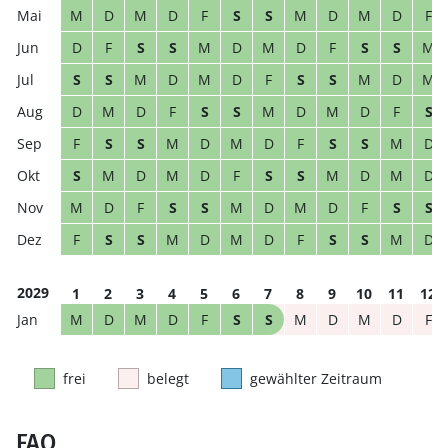
M
D
M
D
F
S
S
M
D
M
D
F
D
F
S
S
M
D
M
D
F
S
S
M
S
S
M
D
M
D
F
S
S
M
D
M
D
M
D
F
S
S
M
D
M
D
F
S
F
S
S
M
D
M
D
F
S
S
M
D
S
M
D
M
D
F
S
S
M
D
M
D
M
D
F
S
S
M
D
M
D
F
S
S
F
S
S
M
D
M
D
F
S
S
M
D
2029
1
2
3
4
5
6
7
8
9
10
11
12
M
D
M
D
F
S
S
M
D
M
D
F
frei
belegt
gewählter Zeitraum
FAQ