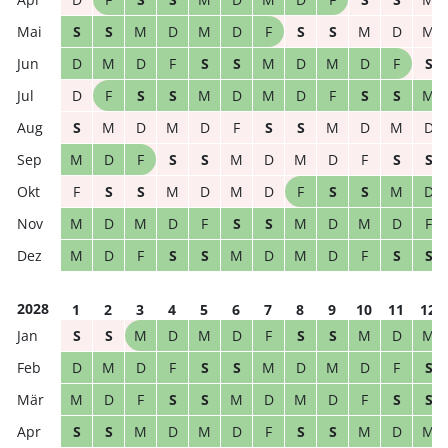
S
S
M
D
M
D
F
S
S
M
D
M
D
M
D
F
S
S
M
D
M
D
F
S
D
F
S
S
M
D
M
D
F
S
S
M
S
M
D
M
D
F
S
S
M
D
M
D
M
D
F
S
S
M
D
M
D
F
S
S
F
S
S
M
D
M
D
F
S
S
M
D
M
D
M
D
F
S
S
M
D
M
D
F
M
D
F
S
S
M
D
M
D
F
S
S
2028
1
2
3
4
5
6
7
8
9
10
11
12
S
S
M
D
M
D
F
S
S
M
D
M
D
M
D
F
S
S
M
D
M
D
F
S
M
D
F
S
S
M
D
M
D
F
S
S
S
S
M
D
M
D
F
S
S
M
D
M