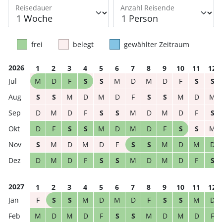
Reisedauer
Anzahl Reisende
frei
belegt
gewählter Zeitraum
2026
1
2
3
4
5
6
7
8
9
10
11
12
M
D
F
S
S
M
D
M
D
F
S
S
S
S
M
D
M
D
F
S
S
M
D
M
D
M
D
F
S
S
M
D
M
D
F
S
D
F
S
S
M
D
M
D
F
S
S
M
S
M
D
M
D
F
S
S
M
D
M
D
D
M
D
F
S
S
M
D
M
D
F
S
2027
1
2
3
4
5
6
7
8
9
10
11
12
F
S
S
M
D
M
D
F
S
S
M
D
M
D
M
D
F
S
S
M
D
M
D
F