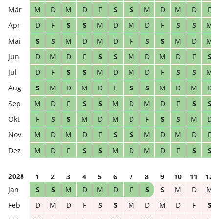
M
D
M
D
F
S
S
M
D
M
D
F
D
F
S
S
M
D
M
D
F
S
S
M
S
S
M
D
M
D
F
S
S
M
D
M
D
M
D
F
S
S
M
D
M
D
F
S
D
F
S
S
M
D
M
D
F
S
S
M
S
M
D
M
D
F
S
S
M
D
M
D
M
D
F
S
S
M
D
M
D
F
S
S
F
S
S
M
D
M
D
F
S
S
M
D
M
D
M
D
F
S
S
M
D
M
D
F
M
D
F
S
S
M
D
M
D
F
S
S
2028
1
2
3
4
5
6
7
8
9
10
11
12
S
S
M
D
M
D
F
S
S
M
D
M
D
M
D
F
S
S
M
D
M
D
F
S