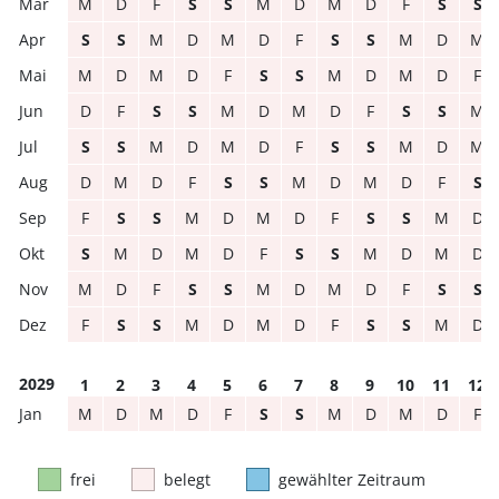
M
D
F
S
S
M
D
M
D
F
S
S
S
S
M
D
M
D
F
S
S
M
D
M
M
D
M
D
F
S
S
M
D
M
D
F
D
F
S
S
M
D
M
D
F
S
S
M
S
S
M
D
M
D
F
S
S
M
D
M
D
M
D
F
S
S
M
D
M
D
F
S
F
S
S
M
D
M
D
F
S
S
M
D
S
M
D
M
D
F
S
S
M
D
M
D
M
D
F
S
S
M
D
M
D
F
S
S
F
S
S
M
D
M
D
F
S
S
M
D
2029
1
2
3
4
5
6
7
8
9
10
11
12
M
D
M
D
F
S
S
M
D
M
D
F
frei
belegt
gewählter Zeitraum