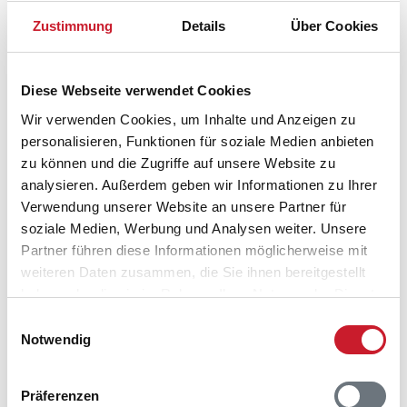
Zustimmung
Details
Über Cookies
Diese Webseite verwendet Cookies
Wir verwenden Cookies, um Inhalte und Anzeigen zu
personalisieren, Funktionen für soziale Medien anbieten
zu können und die Zugriffe auf unsere Website zu
analysieren. Außerdem geben wir Informationen zu Ihrer
Verwendung unserer Website an unsere Partner für
soziale Medien, Werbung und Analysen weiter. Unsere
Partner führen diese Informationen möglicherweise mit
Belegungskalender
weiteren Daten zusammen, die Sie ihnen bereitgestellt
haben oder die sie im Rahmen Ihrer Nutzung der Dienste
Reisedauer auswählen
gesammelt haben.
Einwilligungsauswahl
Anzahl Reisende auswählen
Notwendig
Anreisetag im Belegungskalender anklicken
Sie bekommen Verfügbarkeit und Preis angezeigt
Präferenzen