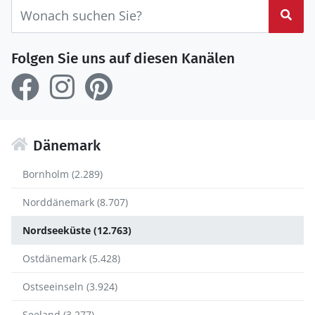
Suc
Folgen Sie uns auf diesen Kanälen
Dänemark
Bornholm (2.289)
Norddänemark (8.707)
Nordseeküste (12.763)
Ostdänemark (5.428)
Ostseeinseln (3.924)
Seeland (3.277)