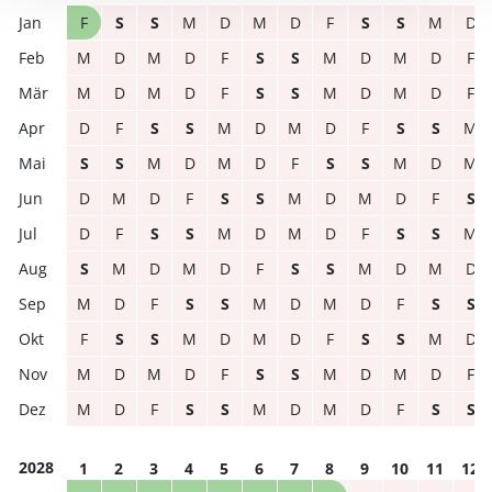
F
S
S
M
D
M
D
F
S
S
M
D
M
D
M
D
F
S
S
M
D
M
D
F
M
D
M
D
F
S
S
M
D
M
D
F
D
F
S
S
M
D
M
D
F
S
S
M
S
S
M
D
M
D
F
S
S
M
D
M
D
M
D
F
S
S
M
D
M
D
F
S
D
F
S
S
M
D
M
D
F
S
S
M
S
M
D
M
D
F
S
S
M
D
M
D
M
D
F
S
S
M
D
M
D
F
S
S
F
S
S
M
D
M
D
F
S
S
M
D
M
D
M
D
F
S
S
M
D
M
D
F
M
D
F
S
S
M
D
M
D
F
S
S
2028
1
2
3
4
5
6
7
8
9
10
11
12