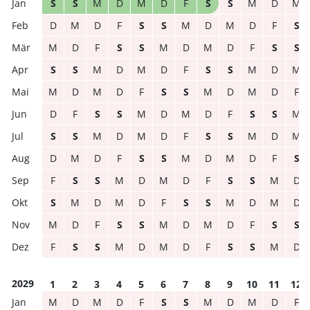
S
S
M
D
M
D
F
S
S
M
D
M
D
M
D
F
S
S
M
D
M
D
F
S
M
D
F
S
S
M
D
M
D
F
S
S
S
S
M
D
M
D
F
S
S
M
D
M
M
D
M
D
F
S
S
M
D
M
D
F
D
F
S
S
M
D
M
D
F
S
S
M
S
S
M
D
M
D
F
S
S
M
D
M
D
M
D
F
S
S
M
D
M
D
F
S
F
S
S
M
D
M
D
F
S
S
M
D
S
M
D
M
D
F
S
S
M
D
M
D
M
D
F
S
S
M
D
M
D
F
S
S
F
S
S
M
D
M
D
F
S
S
M
D
2029
1
2
3
4
5
6
7
8
9
10
11
12
M
D
M
D
F
S
S
M
D
M
D
F