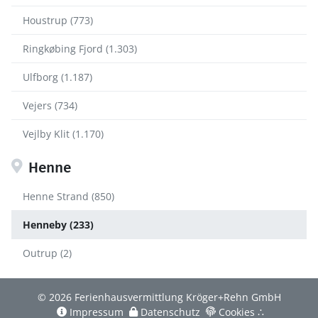
Houstrup (773)
Ringkøbing Fjord (1.303)
Ulfborg (1.187)
Vejers (734)
Vejlby Klit (1.170)
Henne
Henne Strand (850)
Henneby (233)
Outrup (2)
© 2026 Ferienhausvermittlung Kröger+Rehn GmbH
Impressum
Datenschutz
Cookies
∴