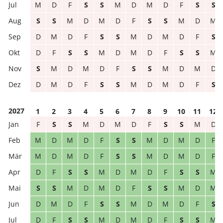
M
D
F
S
S
M
D
M
D
F
S
S
S
S
M
D
M
D
F
S
S
M
D
M
D
M
D
F
S
S
M
D
M
D
F
S
D
F
S
S
M
D
M
D
F
S
S
M
S
M
D
M
D
F
S
S
M
D
M
D
D
M
D
F
S
S
M
D
M
D
F
S
2027
1
2
3
4
5
6
7
8
9
10
11
12
F
S
S
M
D
M
D
F
S
S
M
D
M
D
M
D
F
S
S
M
D
M
D
F
M
D
M
D
F
S
S
M
D
M
D
F
D
F
S
S
M
D
M
D
F
S
S
M
S
S
M
D
M
D
F
S
S
M
D
M
D
M
D
F
S
S
M
D
M
D
F
S
D
F
S
S
M
D
M
D
F
S
S
M