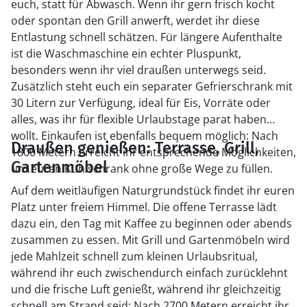
euch, statt für Abwasch. Wenn ihr gern frisch kocht
oder spontan den Grill anwerft, werdet ihr diese
Entlastung schnell schätzen. Für längere Aufenthalte
ist die Waschmaschine ein echter Pluspunkt,
besonders wenn ihr viel draußen unterwegs seid.
Zusätzlich steht euch ein separater Gefrierschrank mit
30 Litern zur Verfügung, ideal für Eis, Vorräte oder
alles, was ihr für flexible Urlaubstage parat haben
wollt. Einkaufen ist ebenfalls bequem möglich: Nach
Draußen genießen: Terrasse, Grill,
1800 Metern erreicht ihr entsprechende Möglichkeiten,
Gartenmöbel
um euren Kühlschrank ohne große Wege zu füllen.
Auf dem weitläufigen Naturgrundstück findet ihr euren
Platz unter freiem Himmel. Die offene Terrasse lädt
dazu ein, den Tag mit Kaffee zu beginnen oder abends
zusammen zu essen. Mit Grill und Gartenmöbeln wird
jede Mahlzeit schnell zum kleinen Urlaubsritual,
während ihr euch zwischendurch einfach zurücklehnt
und die frische Luft genießt, während ihr gleichzeitig
schnell am Strand seid: Nach 2700 Metern erreicht ihr