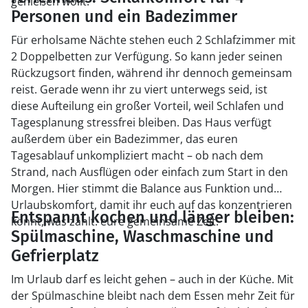
genießen wollt.
Personen und ein Badezimmer
Für erholsame Nächte stehen euch 2 Schlafzimmer mit
2 Doppelbetten zur Verfügung. So kann jeder seinen
Rückzugsort finden, während ihr dennoch gemeinsam
reist. Gerade wenn ihr zu viert unterwegs seid, ist
diese Aufteilung ein großer Vorteil, weil Schlafen und
Tagesplanung stressfrei bleiben. Das Haus verfügt
außerdem über ein Badezimmer, das euren
Tagesablauf unkompliziert macht – ob nach dem
Strand, nach Ausflügen oder einfach zum Start in den
Morgen. Hier stimmt die Balance aus Funktion und
Urlaubskomfort, damit ihr euch auf das konzentrieren
Entspannt kochen und länger bleiben:
könnt, was zählt: eure gemeinsame Zeit.
Spülmaschine, Waschmaschine und
Gefrierplatz
Im Urlaub darf es leicht gehen – auch in der Küche. Mit
der Spülmaschine bleibt nach dem Essen mehr Zeit für