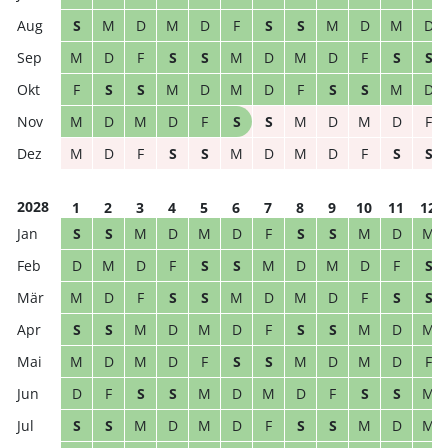
S
M
D
M
D
F
S
S
M
D
M
D
M
D
F
S
S
M
D
M
D
F
S
S
F
S
S
M
D
M
D
F
S
S
M
D
M
D
M
D
F
S
S
M
D
M
D
F
M
D
F
S
S
M
D
M
D
F
S
S
2028
1
2
3
4
5
6
7
8
9
10
11
12
S
S
M
D
M
D
F
S
S
M
D
M
D
M
D
F
S
S
M
D
M
D
F
S
M
D
F
S
S
M
D
M
D
F
S
S
S
S
M
D
M
D
F
S
S
M
D
M
M
D
M
D
F
S
S
M
D
M
D
F
D
F
S
S
M
D
M
D
F
S
S
M
S
S
M
D
M
D
F
S
S
M
D
M