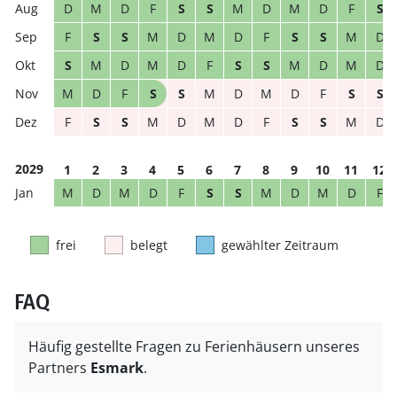
D
M
D
F
S
S
M
D
M
D
F
S
F
S
S
M
D
M
D
F
S
S
M
D
S
M
D
M
D
F
S
S
M
D
M
D
M
D
F
S
S
M
D
M
D
F
S
S
F
S
S
M
D
M
D
F
S
S
M
D
2029
1
2
3
4
5
6
7
8
9
10
11
12
M
D
M
D
F
S
S
M
D
M
D
F
frei
belegt
gewählter Zeitraum
FAQ
Häufig gestellte Fragen zu Ferienhäusern unseres
Partners
Esmark
.