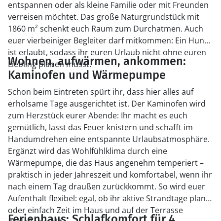
entspannen oder als kleine Familie oder mit Freunden
verreisen möchtet. Das große Naturgrundstück mit
1860 m² schenkt euch Raum zum Durchatmen. Auch
euer vierbeiniger Begleiter darf mitkommen: Ein Hund
ist erlaubt, sodass ihr euren Urlaub nicht ohne euren
Wohnen, aufwärmen, ankommen:
Liebling planen müsst.
Kaminofen und Wärmepumpe
Schon beim Eintreten spürt ihr, dass hier alles auf
erholsame Tage ausgerichtet ist. Der Kaminofen wird
zum Herzstück eurer Abende: Ihr macht es euch
gemütlich, lasst das Feuer knistern und schafft im
Handumdrehen eine entspannte Urlaubsatmosphäre.
Ergänzt wird das Wohlfühlklima durch eine
Wärmepumpe, die das Haus angenehm temperiert –
praktisch in jeder Jahreszeit und komfortabel, wenn ihr
nach einem Tag draußen zurückkommt. So wird euer
Aufenthalt flexibel: egal, ob ihr aktive Strandtage plant
oder einfach Zeit im Haus und auf der Terrasse
Ferienhaus: Schlafkomfort für 4