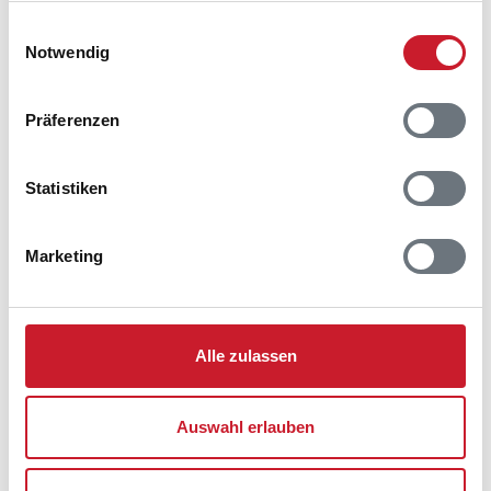
Strandvejen 270
gesammelt haben.
Einwilligungsauswahl
Henneby
Notwendig
6854 Henne
Präferenzen
Statistiken
Marketing
Alle zulassen
Auswahl erlauben