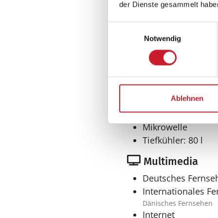
der Dienste gesammelt habe
Offener Kamin
Einwilligungsauswahl
Notwendig
Küche
Geschirrspüler
Herd
Ablehnen
Ceranfeld mit Backofe
Kühlschrank
Mikrowelle
Tiefkühler: 80 l
Multimedia
Deutsches Fernse
Internationales F
Dänisches Fernsehen
Internet