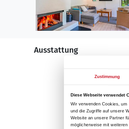
Ausstattung
Allgemeines
Anzahl Haustiere 
Zustimmung
Anzahl Personen: 
Baujahr: 1969
Diese Webseite verwendet 
Grundstücksfläche
Wir verwenden Cookies, um I
Nichtraucher
und die Zugriffe auf unsere 
Wohnfläche: 88 m
Website an unsere Partner fü
möglicherweise mit weiteren
Wohnbereich