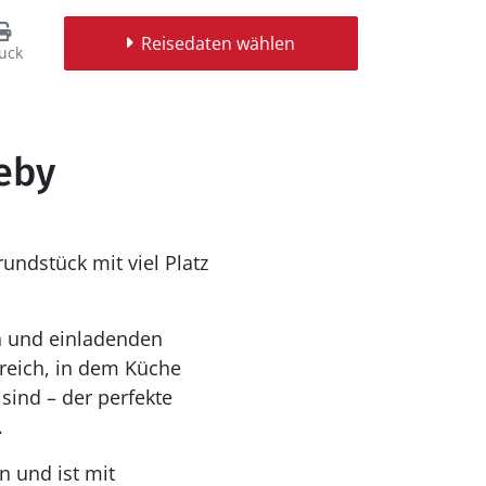
Reisedaten wählen
uck
eby
ndstück mit viel Platz
n und einladenden
reich, in dem Küche
ind – der perfekte
.
 und ist mit