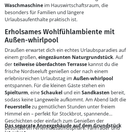
Waschmaschine
im Hauswirtschaftsraum, die
besonders für Familien und längere
Urlaubsaufenthalte praktisch ist.
Erholsames Wohlfühlambiente mit
Außen-whirlpool
Draußen erwartet dich ein echtes Urlaubsparadies auf
einem großen,
eingezäunten Naturgrundstück
. Auf
der
teilweise überdachten Terrasse
kannst du die
frische Nordseeluft genießen oder nach einem
erlebnisreichen Urlaubstag im
Außen-whirlpool
entspannen. Für die kleinen Gäste stehen ein
Spielturm
, eine
Schaukel
und ein
Sandkasten
bereit,
sodass keine Langeweile aufkommt. Am Abend lädt die
Feuerstelle
zu gemütlichen Stunden unter freiem
Himmel ein – perfekt für Stockbrot, spannende
Geschichten oder einfach zum Genießen der
Das separate Annexgebäude auf dem Grundstück
besonderen Ferienhausatmosphäre. Fahrräder und