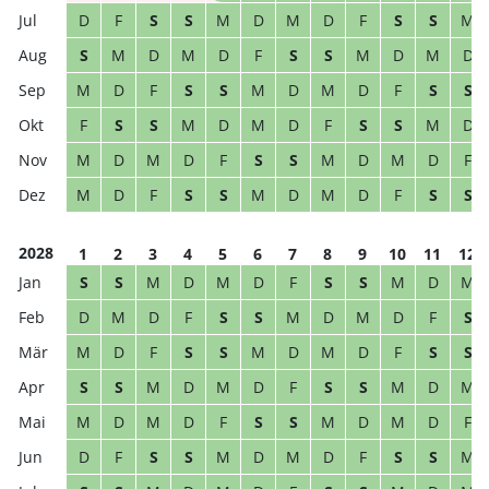
D
F
S
S
M
D
M
D
F
S
S
M
S
M
D
M
D
F
S
S
M
D
M
D
M
D
F
S
S
M
D
M
D
F
S
S
F
S
S
M
D
M
D
F
S
S
M
D
M
D
M
D
F
S
S
M
D
M
D
F
M
D
F
S
S
M
D
M
D
F
S
S
2028
1
2
3
4
5
6
7
8
9
10
11
12
S
S
M
D
M
D
F
S
S
M
D
M
D
M
D
F
S
S
M
D
M
D
F
S
M
D
F
S
S
M
D
M
D
F
S
S
S
S
M
D
M
D
F
S
S
M
D
M
M
D
M
D
F
S
S
M
D
M
D
F
D
F
S
S
M
D
M
D
F
S
S
M