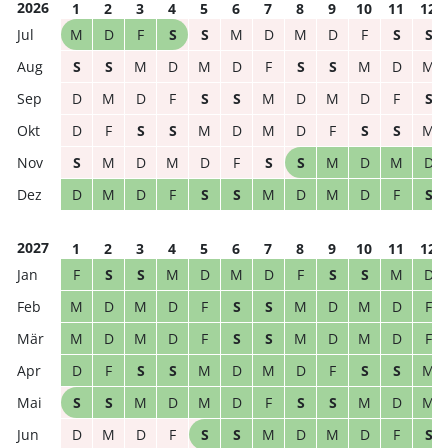
2026
1
2
3
4
5
6
7
8
9
10
11
12
M
D
F
S
S
M
D
M
D
F
S
S
S
S
M
D
M
D
F
S
S
M
D
M
D
M
D
F
S
S
M
D
M
D
F
S
D
F
S
S
M
D
M
D
F
S
S
M
S
M
D
M
D
F
S
S
M
D
M
D
D
M
D
F
S
S
M
D
M
D
F
S
2027
1
2
3
4
5
6
7
8
9
10
11
12
F
S
S
M
D
M
D
F
S
S
M
D
M
D
M
D
F
S
S
M
D
M
D
F
M
D
M
D
F
S
S
M
D
M
D
F
D
F
S
S
M
D
M
D
F
S
S
M
S
S
M
D
M
D
F
S
S
M
D
M
D
M
D
F
S
S
M
D
M
D
F
S