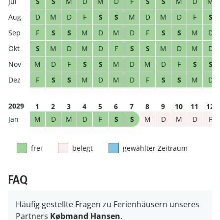
S
S
M
D
M
D
F
S
S
M
D
M
D
M
D
F
S
S
M
D
M
D
F
S
F
S
S
M
D
M
D
F
S
S
M
D
S
M
D
M
D
F
S
S
M
D
M
D
M
D
F
S
S
M
D
M
D
F
S
S
F
S
S
M
D
M
D
F
S
S
M
D
2029
1
2
3
4
5
6
7
8
9
10
11
12
M
D
M
D
F
S
S
M
D
M
D
F
frei
belegt
gewählter Zeitraum
FAQ
Häufig gestellte Fragen zu Ferienhäusern unseres
Partners
Købmand Hansen
.