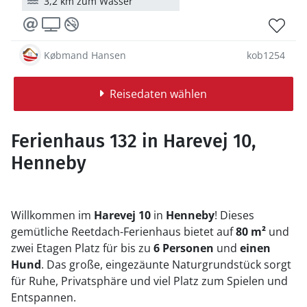
3,2 km zum Wasser
Købmand Hansen
kob1254
Reisedaten wählen
Ferienhaus 132 in Harevej 10,
Henneby
Willkommen im
Harevej 10
in
Henneby
! Dieses
gemütliche Reetdach-Ferienhaus bietet auf
80 m²
und
zwei Etagen Platz für bis zu
6 Personen
und
einen
Hund
. Das große, eingezäunte Naturgrundstück sorgt
für Ruhe, Privatsphäre und viel Platz zum Spielen und
Entspannen.