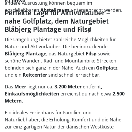
ist privat
.
andere Ausrüstung können bequem im
abschließbaren
Abstellraum
untergebracht werden.
Perfekte Lage für Aktivurlauber –
nahe Golfplatz, dem Naturgebiet
Blåbjerg Plantage und Filsø
Die Umgebung bietet zahlreiche Möglichkeiten für
Natur- und Aktivurlauber. Die beeindruckende
Blåbjerg Plantage
, das Naturgebiet
Filsø
sowie
schöne Wander-, Rad- und Mountainbike-Strecken
befinden sich ganz in der Nähe. Auch ein
Golfplatz
und ein
Reitcenter
sind schnell erreichbar.
Das
Meer
liegt nur ca.
3.200 Meter
entfernt,
Einkaufsmöglichkeiten
erreichst du nach etwa
2.500
Metern
.
Ein ideales Ferienhaus für Familien und
Naturliebhaber, die Erholung, Komfort und die Nähe
zur einzigartigen Natur der dänischen Westküste