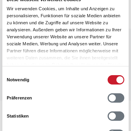
Die aktuellen Verbrauchskosten finden Sie im
nächsten Schritt im Buchungsformular.
Wir verwenden Cookies, um Inhalte und Anzeigen zu
personalisieren, Funktionen für soziale Medien anbieten
zu können und die Zugriffe auf unsere Website zu
analysieren. Außerdem geben wir Informationen zu Ihrer
Verwendung unserer Website an unsere Partner für
Raumaufteilung
soziale Medien, Werbung und Analysen weiter. Unsere
Partner führen diese Informationen möglicherweise mit
weiteren Daten zusammen, die Sie ihnen bereitgestellt
haben oder die sie im Rahmen Ihrer Nutzung der Dienste
gesammelt haben.
Einwilligungsauswahl
Notwendig
Präferenzen
Lageplan
Statistiken
Adresse