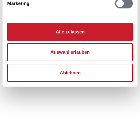
Ferienhaus 132
Marketing
Harevej 10
6854 Henne
Alle zulassen
Auswahl erlauben
Ablehnen