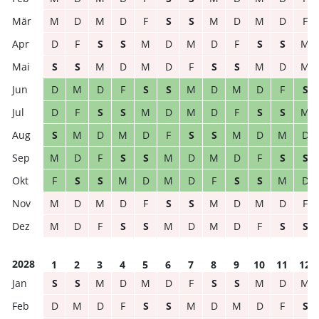
M
D
M
D
F
S
S
M
D
M
D
F
D
F
S
S
M
D
M
D
F
S
S
M
S
S
M
D
M
D
F
S
S
M
D
M
D
M
D
F
S
S
M
D
M
D
F
S
D
F
S
S
M
D
M
D
F
S
S
M
S
M
D
M
D
F
S
S
M
D
M
D
M
D
F
S
S
M
D
M
D
F
S
S
F
S
S
M
D
M
D
F
S
S
M
D
M
D
M
D
F
S
S
M
D
M
D
F
M
D
F
S
S
M
D
M
D
F
S
S
2028
1
2
3
4
5
6
7
8
9
10
11
12
S
S
M
D
M
D
F
S
S
M
D
M
D
M
D
F
S
S
M
D
M
D
F
S