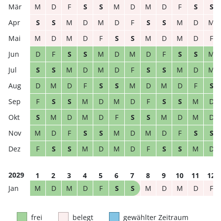
M
D
F
S
S
M
D
M
D
F
S
S
S
S
M
D
M
D
F
S
S
M
D
M
M
D
M
D
F
S
S
M
D
M
D
F
D
F
S
S
M
D
M
D
F
S
S
M
S
S
M
D
M
D
F
S
S
M
D
M
D
M
D
F
S
S
M
D
M
D
F
S
F
S
S
M
D
M
D
F
S
S
M
D
S
M
D
M
D
F
S
S
M
D
M
D
M
D
F
S
S
M
D
M
D
F
S
S
F
S
S
M
D
M
D
F
S
S
M
D
2029
1
2
3
4
5
6
7
8
9
10
11
12
M
D
M
D
F
S
S
M
D
M
D
F
frei
belegt
gewählter Zeitraum