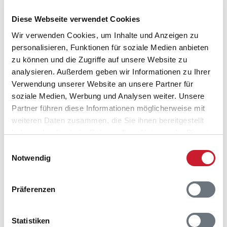
Diese Webseite verwendet Cookies
Wir verwenden Cookies, um Inhalte und Anzeigen zu
personalisieren, Funktionen für soziale Medien anbieten
zu können und die Zugriffe auf unsere Website zu
analysieren. Außerdem geben wir Informationen zu Ihrer
Verwendung unserer Website an unsere Partner für
soziale Medien, Werbung und Analysen weiter. Unsere
Belegungskalender
Partner führen diese Informationen möglicherweise mit
weiteren Daten zusammen, die Sie ihnen bereitgestellt
Reisedauer auswählen
haben oder die sie im Rahmen Ihrer Nutzung der Dienste
Anzahl Reisende auswählen
gesammelt haben.
Einwilligungsauswahl
Anreisetag im Belegungskalender anklicken
Notwendig
Sie bekommen Verfügbarkeit und Preis angezeigt
Bitte beachten Sie, dass sich bei Änderungen des
Präferenzen
Reisezeitraumes auch Änderungen bei der
Hausbeschreibung und/oder der Ausstattung ergeben
können.
Statistiken