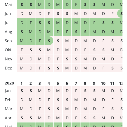
S
S
M
D
M
D
F
S
S
M
D
M
D
M
D
F
S
S
M
D
M
D
F
S
D
F
S
S
M
D
M
D
F
S
S
M
S
M
D
M
D
F
S
S
M
D
M
D
M
D
F
S
S
M
D
M
D
F
S
S
F
S
S
M
D
M
D
F
S
S
M
D
M
D
M
D
F
S
S
M
D
M
D
F
M
D
F
S
S
M
D
M
D
F
S
S
2028
1
2
3
4
5
6
7
8
9
10
11
12
S
S
M
D
M
D
F
S
S
M
D
M
D
M
D
F
S
S
M
D
M
D
F
S
M
D
F
S
S
M
D
M
D
F
S
S
S
S
M
D
M
D
F
S
S
M
D
M
M
D
M
D
F
S
S
M
D
M
D
F