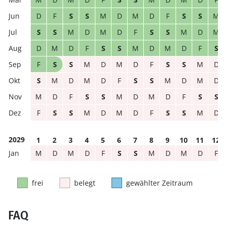
D
F
S
S
M
D
M
D
F
S
S
M
S
S
M
D
M
D
F
S
S
M
D
M
D
M
D
F
S
S
M
D
M
D
F
S
F
S
S
M
D
M
D
F
S
S
M
D
S
M
D
M
D
F
S
S
M
D
M
D
M
D
F
S
S
M
D
M
D
F
S
S
F
S
S
M
D
M
D
F
S
S
M
D
2029
1
2
3
4
5
6
7
8
9
10
11
12
M
D
M
D
F
S
S
M
D
M
D
F
frei
belegt
gewählter Zeitraum
FAQ