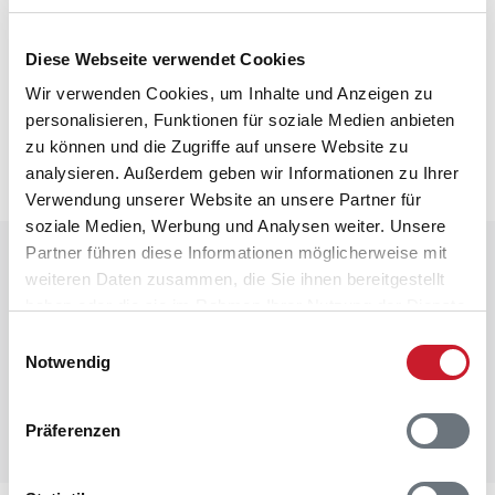
Diese Webseite verwendet Cookies
Neben- und Verbrauchskosten
Wir verwenden Cookies, um Inhalte und Anzeigen zu
Die aktuellen Verbrauchskosten finden Sie im
personalisieren, Funktionen für soziale Medien anbieten
nächsten Schritt im Buchungsformular.
zu können und die Zugriffe auf unsere Website zu
analysieren. Außerdem geben wir Informationen zu Ihrer
Verwendung unserer Website an unsere Partner für
soziale Medien, Werbung und Analysen weiter. Unsere
Partner führen diese Informationen möglicherweise mit
Raumaufteilung
weiteren Daten zusammen, die Sie ihnen bereitgestellt
haben oder die sie im Rahmen Ihrer Nutzung der Dienste
gesammelt haben.
Einwilligungsauswahl
Notwendig
Präferenzen