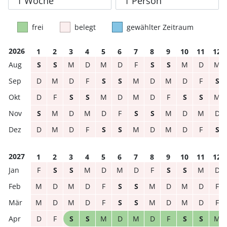
frei
belegt
gewählter Zeitraum
2026
1
2
3
4
5
6
7
8
9
10
11
12
S
S
M
D
M
D
F
S
S
M
D
M
D
M
D
F
S
S
M
D
M
D
F
S
D
F
S
S
M
D
M
D
F
S
S
M
S
M
D
M
D
F
S
S
M
D
M
D
D
M
D
F
S
S
M
D
M
D
F
S
2027
1
2
3
4
5
6
7
8
9
10
11
12
F
S
S
M
D
M
D
F
S
S
M
D
M
D
M
D
F
S
S
M
D
M
D
F
M
D
M
D
F
S
S
M
D
M
D
F
D
F
S
S
M
D
M
D
F
S
S
M