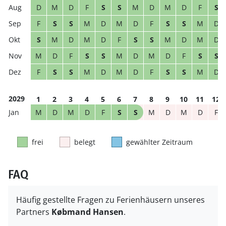
D
M
D
F
S
S
M
D
M
D
F
S
F
S
S
M
D
M
D
F
S
S
M
D
S
M
D
M
D
F
S
S
M
D
M
D
M
D
F
S
S
M
D
M
D
F
S
S
F
S
S
M
D
M
D
F
S
S
M
D
2029
1
2
3
4
5
6
7
8
9
10
11
12
M
D
M
D
F
S
S
M
D
M
D
F
frei
belegt
gewählter Zeitraum
FAQ
Häufig gestellte Fragen zu Ferienhäusern unseres
Partners
Købmand Hansen
.