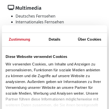
Multimedia
Deutsches Fernsehen
Internationales Fernsehen
Dänisches Fernsehen
Internet
WLAN
Zustimmung
Details
Über Cookies
Radio
Aussenbereich
Diese Webseite verwendet Cookies
Gartenmöbel
Wir verwenden Cookies, um Inhalte und Anzeigen zu
personalisieren, Funktionen für soziale Medien anbieten
Sonstiges
zu können und die Zugriffe auf unsere Website zu
Fußbodenheizung
analysieren. Außerdem geben wir Informationen zu Ihrer
Bad
Verwendung unserer Website an unsere Partner für
soziale Medien, Werbung und Analysen weiter. Unsere
Partner führen diese Informationen möglicherweise mit
Neben- und Verbrauchskosten
weiteren Daten zusammen, die Sie ihnen bereitgestellt