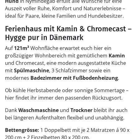
Hund
in Nymindegab erfüllt alle Wünsche für eine
Auszeit voller Ruhe, Komfort und Naturerlebnisse –
ideal für Paare, kleine Familien und Hundebesitzer.
Ferienhaus mit Kamin & Chromecast –
Hygge pur in Dänemark
Auf
121m²
Wohnfläche erwartet euch hier ein
großzügiger Wohnbereich mit gemütlichem
Kamin
und Chromecast, eine modern ausgestattete Küche
mit
Spülmaschine
, 3 Schlafzimmer sowie ein
modernes
Badezimmer mit Fußbodenheizung
.
Ob kühle Herbstabende oder sonnige Sommertage –
hier findet ihr immer den passenden Rückzugsort.
Dank
Waschmaschine
und
Trockner
bleibt ihr auch
bei längeren Aufenthalten flexibel und unabhängig.
Bettengrösse:
1 Doppelbett mit je 2 Matratzen á 90 x
200 cm + 2 Einzelbetten 80 x 200 cm.