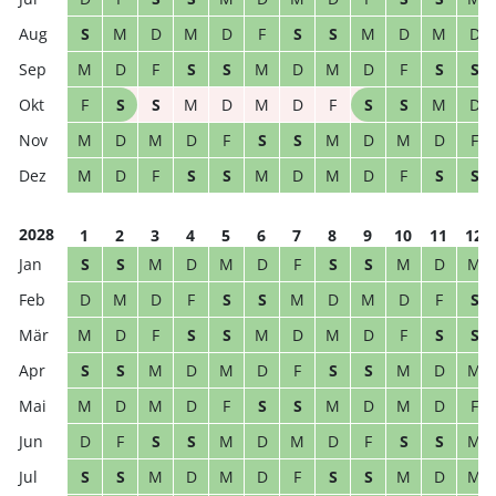
S
M
D
M
D
F
S
S
M
D
M
D
M
D
F
S
S
M
D
M
D
F
S
S
F
S
S
M
D
M
D
F
S
S
M
D
M
D
M
D
F
S
S
M
D
M
D
F
M
D
F
S
S
M
D
M
D
F
S
S
2028
1
2
3
4
5
6
7
8
9
10
11
12
S
S
M
D
M
D
F
S
S
M
D
M
D
M
D
F
S
S
M
D
M
D
F
S
M
D
F
S
S
M
D
M
D
F
S
S
S
S
M
D
M
D
F
S
S
M
D
M
M
D
M
D
F
S
S
M
D
M
D
F
D
F
S
S
M
D
M
D
F
S
S
M
S
S
M
D
M
D
F
S
S
M
D
M