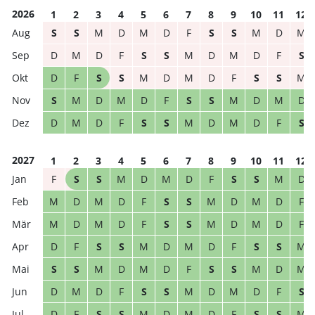
2026
1
2
3
4
5
6
7
8
9
10
11
12
S
S
M
D
M
D
F
S
S
M
D
M
D
M
D
F
S
S
M
D
M
D
F
S
D
F
S
S
M
D
M
D
F
S
S
M
S
M
D
M
D
F
S
S
M
D
M
D
D
M
D
F
S
S
M
D
M
D
F
S
2027
1
2
3
4
5
6
7
8
9
10
11
12
F
S
S
M
D
M
D
F
S
S
M
D
M
D
M
D
F
S
S
M
D
M
D
F
M
D
M
D
F
S
S
M
D
M
D
F
D
F
S
S
M
D
M
D
F
S
S
M
S
S
M
D
M
D
F
S
S
M
D
M
D
M
D
F
S
S
M
D
M
D
F
S
D
F
S
S
M
D
M
D
F
S
S
M