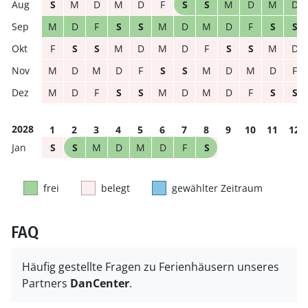
S
M
D
M
D
F
S
S
M
D
M
D
M
D
F
S
S
M
D
M
D
F
S
S
F
S
S
M
D
M
D
F
S
S
M
D
M
D
M
D
F
S
S
M
D
M
D
F
M
D
F
S
S
M
D
M
D
F
S
S
2028
1
2
3
4
5
6
7
8
9
10
11
12
S
S
M
D
M
D
F
S
frei
belegt
gewählter Zeitraum
FAQ
Häufig gestellte Fragen zu Ferienhäusern unseres
Partners
DanCenter
.