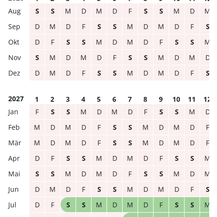
S
S
M
D
M
D
F
S
S
M
D
M
D
M
D
F
S
S
M
D
M
D
F
S
D
F
S
S
M
D
M
D
F
S
S
M
S
M
D
M
D
F
S
S
M
D
M
D
D
M
D
F
S
S
M
D
M
D
F
S
2027
1
2
3
4
5
6
7
8
9
10
11
12
F
S
S
M
D
M
D
F
S
S
M
D
M
D
M
D
F
S
S
M
D
M
D
F
M
D
M
D
F
S
S
M
D
M
D
F
D
F
S
S
M
D
M
D
F
S
S
M
S
S
M
D
M
D
F
S
S
M
D
M
D
M
D
F
S
S
M
D
M
D
F
S
D
F
S
S
M
D
M
D
F
S
S
M