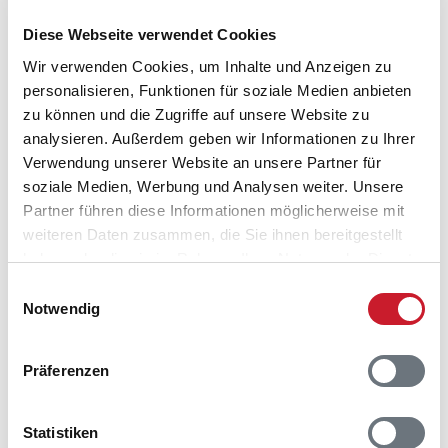
Frede Juels Vej 332
Diese Webseite verwendet Cookies
As Vig
7130 Juelsminde
Wir verwenden Cookies, um Inhalte und Anzeigen zu
personalisieren, Funktionen für soziale Medien anbieten
zu können und die Zugriffe auf unsere Website zu
analysieren. Außerdem geben wir Informationen zu Ihrer
Verwendung unserer Website an unsere Partner für
soziale Medien, Werbung und Analysen weiter. Unsere
Partner führen diese Informationen möglicherweise mit
weiteren Daten zusammen, die Sie ihnen bereitgestellt
haben oder die sie im Rahmen Ihrer Nutzung der Dienste
gesammelt haben.
Einwilligungsauswahl
Notwendig
Präferenzen
Statistiken