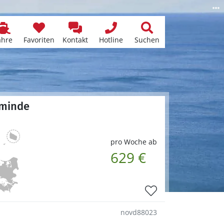
ähre
Favoriten
Kontakt
Hotline
Suchen
sminde
pro Woche ab
629 €
novd88023