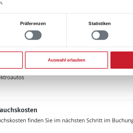
n.
Aussenbereich
Präferenzen
Statistiken
Terrasse: 1
Auswahl erlauben
 an Jugendgruppen
ektroautos
rauchskosten
uchskosten finden Sie im nächsten Schritt im Buchun