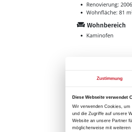
Renovierung: 200
Wohnfläche: 81 m
Wohnbereich
Kaminofen
Küche
Dunstabzug
Zustimmung
Geschirrspüler
Herd
Diese Webseite verwendet 
El-Kochplatten/Ofen
Kaffeemaschine
Wir verwenden Cookies, um I
Kühlschrank
und die Zugriffe auf unsere 
Mikrowelle
Website an unsere Partner fü
Tiefkühler: 40 l
möglicherweise mit weiteren