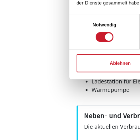
der Dienste gesammelt habe
Tiefkühlschrank
Multimedia
Einwilligungsauswahl
Notwendig
Internet
WLAN
Sonstiges
Haustyp
Ablehnen
Ferienhaus
Keine Vermietung
Ladestation für El
Wärmepumpe
Neben- und Verb
Die aktuellen Verbra