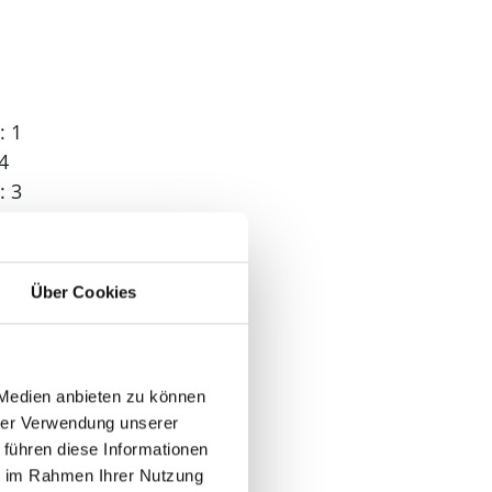
: 1
4
: 3
Über Cookies
 1
 Medien anbieten zu können
hrer Verwendung unserer
 führen diese Informationen
ie im Rahmen Ihrer Nutzung