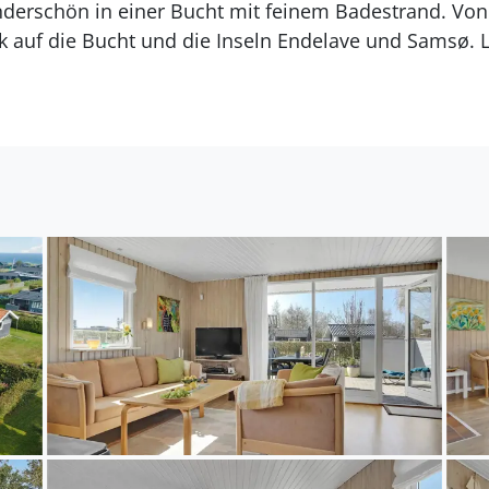
nderschön in einer Bucht mit feinem Badestrand. Von
ck auf die Bucht und die Inseln Endelave und Samsø. L
nschen und machen Sie ausgedehnte Strandspaziergä
st bei Wanderern sehr beliebt und der östjütländisc
htesels. Für Tagesausflüge eigenen sich Horsens im 
ortes.
änemark und freuen Sie sich auf einen wundervollen