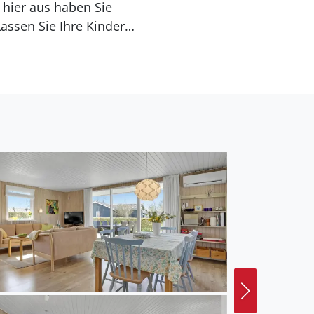
 hier aus haben Sie
assen Sie Ihre Kinder
nge. Auch der Snaptun-
he Radweg Kulturringen
Norden oder Vejle im
 Urlaub.