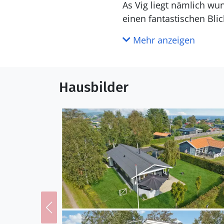
As Vig liegt nämlich wu
einen fantastischen Bli
im seichten Wasser pla
Mehr anzeigen
Juelsminde-Küstenpfad i
lockt Liebhaber des Dra
Süden Ihres Aufenthalts
Hausbilder
Kommen Sie also nach D