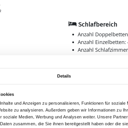
6
²
Schlafbereich
Anzahl Doppelbetten
Anzahl Einzelbetten: 
Anzahl Schlafzimmer
Bad
Anzahl Duschen: 1
Details
Anzahl Badezimmer:
Anzahl Toiletten: 1
Cookies
Dusche
Waschmaschine
nhalte und Anzeigen zu personalisieren, Funktionen für soziale
Website zu analysieren. Außerdem geben wir Informationen zu I
r soziale Medien, Werbung und Analysen weiter. Unsere Partner
 Daten zusammen, die Sie ihnen bereitgestellt haben oder die s