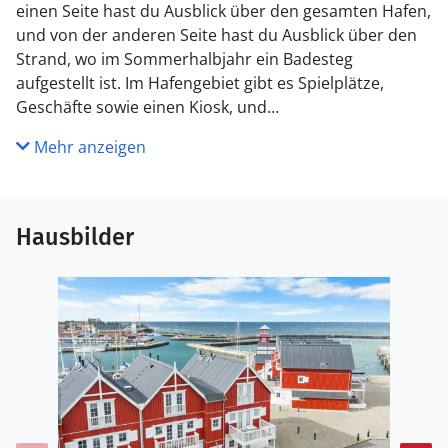
einen Seite hast du Ausblick über den gesamten Hafen,
und von der anderen Seite hast du Ausblick über den
Strand, wo im Sommerhalbjahr ein Badesteg
aufgestellt ist. Im Hafengebiet gibt es Spielplätze,
Geschäfte sowie einen Kiosk, und
Einkaufsmöglichkeiten sind zu Fuß von der Wohnung
Mehr anzeigen
aus erreichbar. Vor der Wohnung gibt es Parkplätze,
die den Bewohnern des Gebiets vorbehalten sind.
Küche
Hausbilder
Die Küche ist mit Kühlschrank ausgestattet. Außerdem
gibt es 4 Keramik-Kochfelder, Umluftofen sowie
Geschirrspüler.
WC und Bad
Es gibt 2 Badezimmer mit Duschnische und 2 Toiletten.
Fußbodenheizung in 2 Badezimmern. Es steht eine
Sauna zur Verfügung in der Sie sich so richtig
entspannen können.