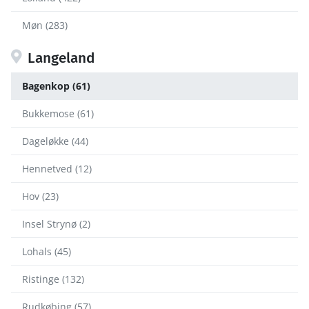
Møn (283)
Langeland
Bagenkop (61)
Bukkemose (61)
Dageløkke (44)
Hennetved (12)
Hov (23)
Insel Strynø (2)
Lohals (45)
Ristinge (132)
Rudkøbing (57)