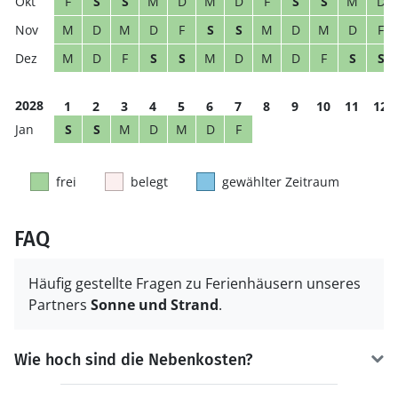
F
S
S
M
D
M
D
F
S
S
M
D
M
D
M
D
F
S
S
M
D
M
D
F
M
D
F
S
S
M
D
M
D
F
S
S
2028
1
2
3
4
5
6
7
8
9
10
11
12
S
S
M
D
M
D
F
frei
belegt
gewählter Zeitraum
FAQ
Häufig gestellte Fragen zu Ferienhäusern unseres
Partners
Sonne und Strand
.
Wie hoch sind die Nebenkosten?