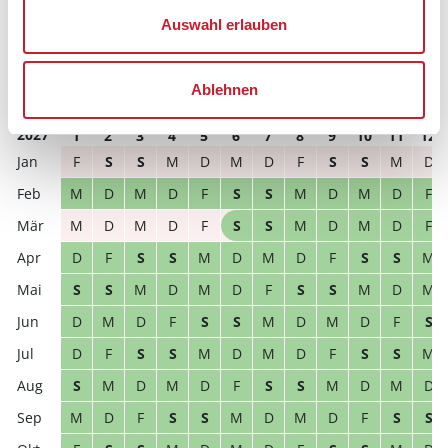
D
F
S
S
M
D
M
D
F
S
S
M
Auswahl erlauben
S
M
D
M
D
F
S
S
M
D
M
D
D
M
D
F
S
S
M
D
M
D
F
S
Ablehnen
2027
1
2
3
4
5
6
7
8
9
10
11
12
F
S
S
M
D
M
D
F
S
S
M
D
M
D
M
D
F
S
S
M
D
M
D
F
M
D
M
D
F
S
S
M
D
M
D
F
D
F
S
S
M
D
M
D
F
S
S
M
S
S
M
D
M
D
F
S
S
M
D
M
D
M
D
F
S
S
M
D
M
D
F
S
D
F
S
S
M
D
M
D
F
S
S
M
S
M
D
M
D
F
S
S
M
D
M
D
M
D
F
S
S
M
D
M
D
F
S
S