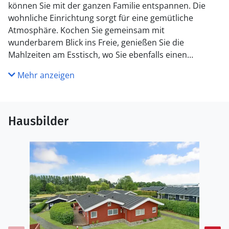
können Sie mit der ganzen Familie entspannen. Die
wohnliche Einrichtung sorgt für eine gemütliche
Atmosphäre. Kochen Sie gemeinsam mit
wunderbarem Blick ins Freie, genießen Sie die
Mahlzeiten am Esstisch, wo Sie ebenfalls einen
schönen Blick nach draußen genießen. Machen Sie es
Mehr anzeigen
sich später auf den Sofas bequem, nach einem
herrlichen Urlaubstag, den Sie am Strand oder mit
einem Ausflug verbracht haben, können Sie abends im
Kaminofen anfeuern und einen geselligen Film- oder
Hausbilder
Spieleabend veranstalten.
Der Außenbereich des Ferienhauses lädt dazu ein,
zahlreiche schöne Stunden im Freien zu verbringen.
Genießen Sie die Sonne auf der Terrasse, während Ihre
Kinder auf dem Grundstück herum flitzen und
entspannen Sie in vollen Zügen.
Spazieren Sie zum herrlichen Sandstrand, der