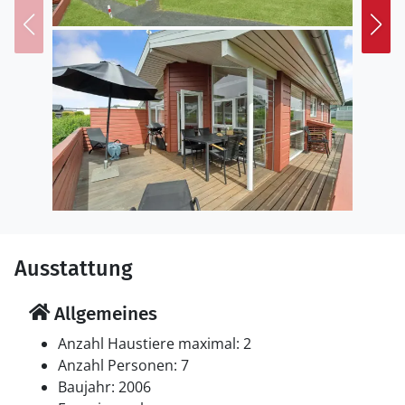
aufgrund seiner geringen Wassertiefe auch für Kinder
ideal geeignet ist. Eine schöne Wanderung führt von
Dageløkke nach Lohals. Lassen Sie sich auf dem
Wanderweg des Inselmeeres von der Insellandschaft
und dem Blick auf Fünen verzaubern.
Genießen Sie Ihren Aufenthalt am Meer in diesem
schönen Ferienhaus!
Ausstattung
Allgemeines
Anzahl Haustiere maximal: 2
Anzahl Personen: 7
Baujahr: 2006