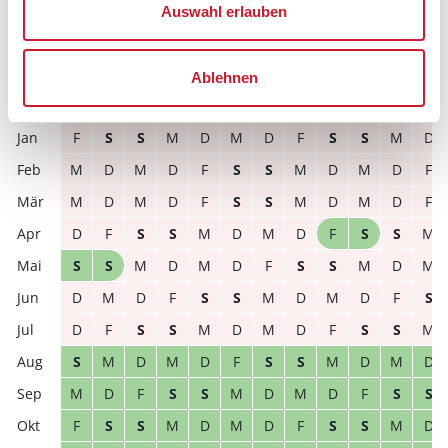
Auswahl erlauben
S
M
D
M
D
F
S
S
M
D
M
D
D
M
D
F
S
S
M
D
M
D
F
S
Ablehnen
2027
1
2
3
4
5
6
7
8
9
10
11
12
F
S
S
M
D
M
D
F
S
S
M
D
M
D
M
D
F
S
S
M
D
M
D
F
M
D
M
D
F
S
S
M
D
M
D
F
D
F
S
S
M
D
M
D
F
S
S
M
S
S
M
D
M
D
F
S
S
M
D
M
D
M
D
F
S
S
M
D
M
D
F
S
D
F
S
S
M
D
M
D
F
S
S
M
S
M
D
M
D
F
S
S
M
D
M
D
M
D
F
S
S
M
D
M
D
F
S
S
F
S
S
M
D
M
D
F
S
S
M
D