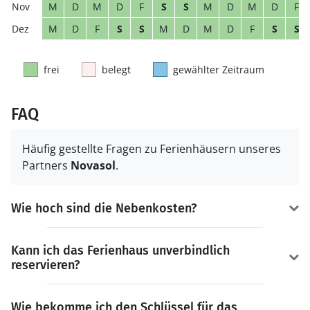
M
D
M
D
F
S
S
M
D
M
D
F
M
D
F
S
S
M
D
M
D
F
S
S
frei
belegt
gewählter Zeitraum
FAQ
Häufig gestellte Fragen zu Ferienhäusern unseres
Partners
Novasol
.
Wie hoch sind die Nebenkosten?
Kann ich das Ferienhaus unverbindlich
reservieren?
Wie bekomme ich den Schlüssel für das