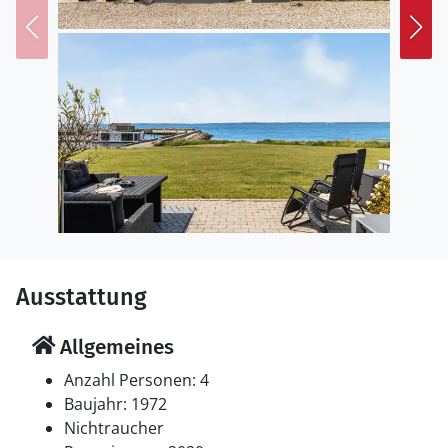
Die kleine Anlage liegt direkt am Dageløkke Hafen mit
Bademöglichkeit, Bootsverkehr und gemütlicher
Hafenstimmung. In der Sommerzeit laden Café und
Bar am Hafen zum Verweilen ein. Erkunden Sie die
Umgebung zu Fuß oder mit dem Rad, unternehmen
Sie Ausflüge nach Lohals mit seiner lebendigen
Sommeratmosphäre oder in die charmante Stadt
Rudkøbing mit Kopfsteinpflaster und historischen
Gassen. Auch Angler, Golfer und Naturliebhaber finden
rund um Dageløkke beste Bedingungen.
Ausstattung
Allgemeines
Anzahl Personen: 4
Baujahr: 1972
Nichtraucher