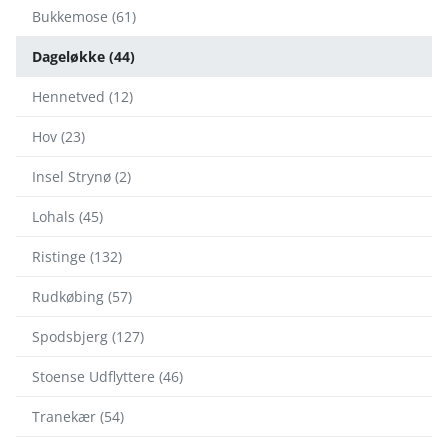
Bukkemose (61)
Dageløkke (44)
Hennetved (12)
Hov (23)
Insel Strynø (2)
Lohals (45)
Ristinge (132)
Rudkøbing (57)
Spodsbjerg (127)
Stoense Udflyttere (46)
Tranekær (54)