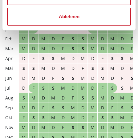
D
M
D
F
S
S
M
D
M
D
F
S
Ablehnen
2027
1
2
3
4
5
6
7
8
9
10
11
12
F
S
S
M
D
M
D
F
S
S
M
D
M
D
M
D
F
S
S
M
D
M
D
F
M
D
M
D
F
S
S
M
D
M
D
F
D
F
S
S
M
D
M
D
F
S
S
M
S
S
M
D
M
D
F
S
S
M
D
M
D
M
D
F
S
S
M
D
M
D
F
S
D
F
S
S
M
D
M
D
F
S
S
M
S
M
D
M
D
F
S
S
M
D
M
D
M
D
F
S
S
M
D
M
D
F
S
S
F
S
S
M
D
M
D
F
S
S
M
D
M
D
M
D
F
S
S
M
D
M
D
F
M
D
F
S
S
M
D
M
D
F
S
S