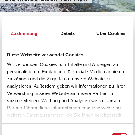
Entlang der Kreidefelsen von Møns Klint gibt es
Zustimmung
Details
Über Cookies
unterschiedliche Routen, die beeindruckende
Ausblicke mit sich bringen und und sehr
abwechslungsreiche Gebiete durchqueren. Beide
Diese Webseite verwendet Cookies
Routen ermöglichen Ihnen den Blick zum einen von
Wir verwenden Cookies, um Inhalte und Anzeigen zu
den Kreidefelsen herab und zum anderen von der
personalisieren, Funktionen für soziale Medien anbieten
Meerseite aus herauf.
zu können und die Zugriffe auf unsere Website zu
analysieren. Außerdem geben wir Informationen zu Ihrer
Eine Wanderung entlang der nördlichen
Verwendung unserer Website an unsere Partner für
Route
soziale Medien, Werbung und Analysen weiter. Unsere
Die nördliche Route entlang der Kreidefelsen von Møn
Partner führen diese Informationen möglicherweise mit
verläuft über ungefähr 2,7 Kilometern und beginnt
weiteren Daten zusammen, die Sie ihnen bereitgestellt
beim GeoCenter Møns Klint. Auf einer Höhe von fast
haben oder die sie im Rahmen Ihrer Nutzung der Dienste
128 Metern mit einem steilen Gefälle können Sie gleich
gesammelt haben.
Einwilligungsauswahl
zu Beginn Ihrer Wanderung die Aussicht genießen. Die