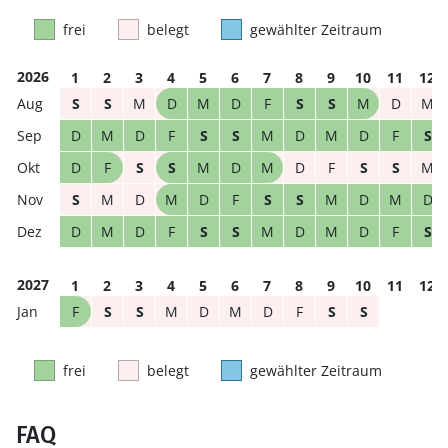
frei
belegt
gewählter Zeitraum
2026
1
2
3
4
5
6
7
8
9
10
11
12
S
S
M
D
M
D
F
S
S
M
D
M
D
M
D
F
S
S
M
D
M
D
F
S
D
F
S
S
M
D
M
D
F
S
S
M
S
M
D
M
D
F
S
S
M
D
M
D
D
M
D
F
S
S
M
D
M
D
F
S
2027
1
2
3
4
5
6
7
8
9
10
11
12
F
S
S
M
D
M
D
F
S
S
frei
belegt
gewählter Zeitraum
FAQ