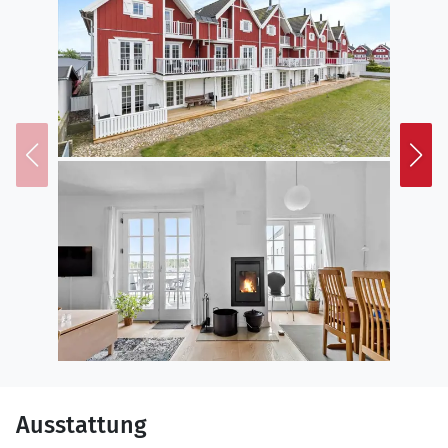
ein großes Badezimmer mit Whirlpool und Sauna.
Grosset
TV-Paket
und
gute
Internet
Verbindung
.
Lage / Umgebung
Die maritimen Umgebungen bei dem Hafen in
Nykøbing geben Ihnen die Möglichkeit für ganz
einzigartige Erlebnisse, entweder Sie Kunst, Kultur,
Kajaktouren oder gutes Essen gern haben. Die vielen
Restaurants, Cafés, das Theater und die
Spezialgeschäfte auf der Fußgängerstraße in Nykøbing
Sj. liegen alle innerhalb Gehabstand von der Wohnung
entfernt. Die schönen Badestrände im Gebiet
erreichen Sie in weniger als 10 Minuten. Aber nicht
vergessen, eine kleine Wanderung im Grønnehave
Wald zu machen oder eine Fahrradtour den Isefjord
entlang, wo man Geopark Odsherred echt unter der
Haut bekommt. Hier gibt es so viel anzubieten das
ganze Jahr hindurch.
Ausstattung