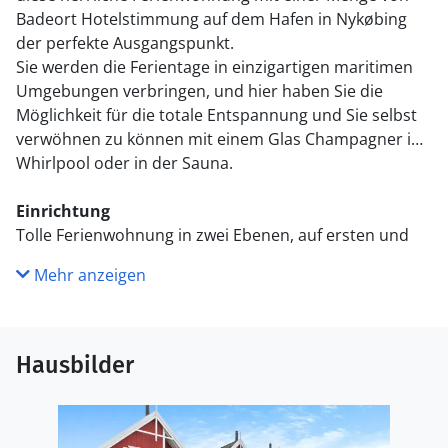
Badeort Hotelstimmung auf dem Hafen in Nykøbing
der perfekte Ausgangspunkt.
Sie werden die Ferientage in einzigartigen maritimen
Umgebungen verbringen, und hier haben Sie die
Möglichkeit für die totale Entspannung und Sie selbst
verwöhnen zu können mit einem Glas Champagner im
Whirlpool oder in der Sauna.
Einrichtung
Tolle Ferienwohnung in zwei Ebenen, auf ersten und
zweiten Stock gelegen. Sie haben Zugang zu einer
Mehr anzeigen
östlichen und einer westlichen Terrasse sowie auch
einem Balkon. Die untere Ebene besteht aus
Wohnzimmer und Esszimmer mit einem fantastischen
Panorama, wohl ausgerüsteter Küche, Schlafzimmer
Hausbilder
mit Doppelbett und Badezimmer mit kombinierter
Waschmaschine/Trockener. Auf der oberen Ebene
haben Sie zwei Schlafzimmer mit Doppelbetten und