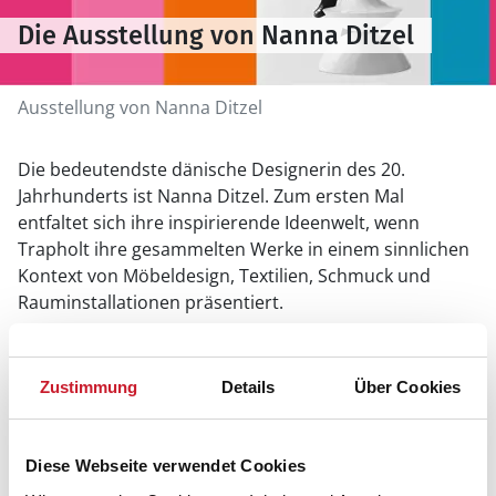
Die Ausstellung von Nanna Ditzel
Ausstellung von Nanna Ditzel
Die bedeutendste dänische Designerin des 20.
Jahrhunderts ist Nanna Ditzel. Zum ersten Mal
entfaltet sich ihre inspirierende Ideenwelt, wenn
Trapholt ihre gesammelten Werke in einem sinnlichen
Kontext von Möbeldesign, Textilien, Schmuck und
Rauminstallationen präsentiert.
Nanna Ditzel verstand es, solides Handwerk mit
künstlerischer und kultureller Inspiration zu
Zustimmung
Details
Über Cookies
verbinden. So schuf sie einzigartige und universelle
Designikonen. Wer Ditzels Design erlebt und die
Verbindung von Handwerk und Inspiration spürt,
Diese Webseite verwendet Cookies
versteht, dass Neues nicht durch gedankenlose