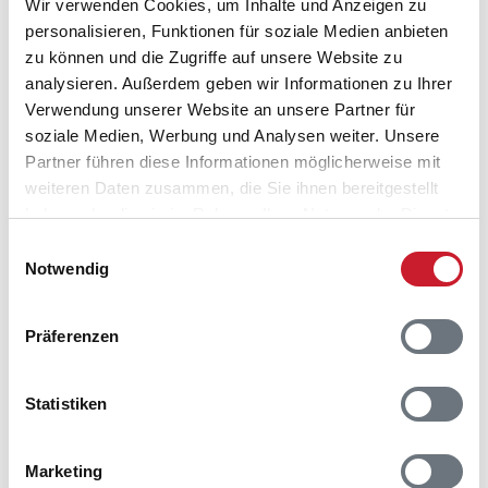
Wir verwenden Cookies, um Inhalte und Anzeigen zu
Wiederholung des Bekannten entsteht. Vielmehr ist es
personalisieren, Funktionen für soziale Medien anbieten
die neugierige Inspiration, die das Bestehende aus
zu können und die Zugriffe auf unsere Website zu
vielfältigen und überraschenden Quellen in Frage stellt.
analysieren. Außerdem geben wir Informationen zu Ihrer
Die Ausstellung zu Nanna Ditzels 100. Geburtstag im
Verwendung unserer Website an unsere Partner für
Jahr 2023 wird die bisher umfangreichste sein. Sie
soziale Medien, Werbung und Analysen weiter. Unsere
erzählt von der Entfaltung und Entwicklung des
Partner führen diese Informationen möglicherweise mit
Menschen im Umgang mit Inspirationen aus Kunst,
weiteren Daten zusammen, die Sie ihnen bereitgestellt
Kultur, Natur und Alltag.
haben oder die sie im Rahmen Ihrer Nutzung der Dienste
gesammelt haben.
Einwilligungsauswahl
Notwendig
Präferenzen
Statistiken
Marketing