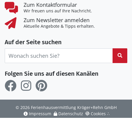
Zum Kontaktformular
Wir freuen uns auf Ihre Nachricht.
Zum Newsletter anmelden
Aktuelle Angebote & Tipps erhalten.
Auf der Seite suchen
Suc
Folgen Sie uns auf diesen Kanälen
© 2026 Ferienhausvermittlung Kröger+Rehn GmbH
Impressum
Datenschutz
Cookies
∴