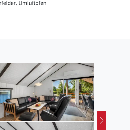
ntfernung zum Fjord
t ein offenes
latz auf dem Grundstück.
ohnfläche von 68 m² und
 2 Haustiere
Luft-Wärmepumpe
ühlmöglichkeit mit 20