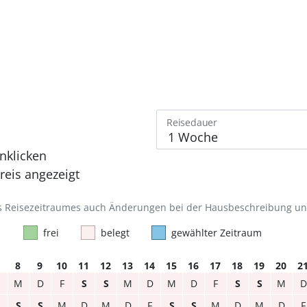
Reisedauer
nklicken
eis angezeigt
des Reisezeitraumes auch Änderungen bei der Hausbeschreibung u
frei
belegt
gewählter Zeitraum
8
9
10
11
12
13
14
15
16
17
18
19
20
2
M
D
F
S
S
M
D
M
D
F
S
S
M
D
S
S
M
D
M
D
F
S
S
M
D
M
D
F