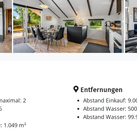
en sich auf 3 Schlafräume. 2 Schlafplätze in einem Dop
fplätze in einem Etagenbett.
 gibt es einen Fernseher. Radio. 1-3 dänische Fernseh
 kabellose Internetverbindung zur Verfügung.
Entfernungen
maximal: 2
Abstand Einkauf: 9.
6
Abstand Wasser: 50
Abstand Wasser: 99
: 1.049 m²