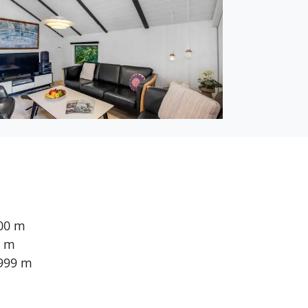
pelbett. 2 Schlafplätze
sender. 1-3 deutsche
000 m
0 m
.999 m