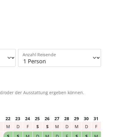
Anzahl Reisende
nd/oder der Ausstattung ergeben können.
1
22
23
24
25
26
27
28
29
30
31
M
D
F
S
S
M
D
M
D
F
S
S
M
D
M
D
F
S
S
M