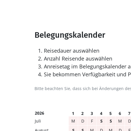
Belegungskalender
Reisedauer auswählen
Anzahl Reisende auswählen
Anreisetag im Belegungskalender a
Sie bekommen Verfügbarkeit und Pr
Bitte beachten Sie, dass sich bei Änderungen 
2026
1
2
3
4
5
6
7
Juli
M
D
F
S
S
M
D
August
S
S
M
D
M
D
F