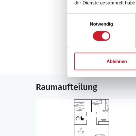
Terrasse, überdac
der Dienste gesammelt habe
Einwilligungsauswahl
Notwendig
Neben- und Verb
Die aktuellen Verbra
Ablehnen
Raumaufteilung