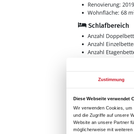
Renovierung: 201
Wohnfläche: 68 m
Schlafbereich
Anzahl Doppelbett
Anzahl Einzelbette
Anzahl Etagenbette
Anzahl Schlafzimm
Bad
Zustimmung
Anzahl Badezimme
Anzahl Toiletten: 1
Diese Webseite verwendet 
Waschmaschine
Wir verwenden Cookies, um I
und die Zugriffe auf unsere 
Website an unsere Partner fü
Aussenbereich
möglicherweise mit weiteren