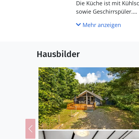
Die Küche ist mit Kühlschrank ausgestattet. Außerdem gibt es 4 Keramik-Kochfelder, Umluftofen
sowie Geschirrspüler.
Mehr anzeigen
WC und Bad
Hausbilder
Draußen
Die Ferienunterkunft li
beträgt 500 m. Die nächs
Terrassenareal zur Verf
Einrichtung
Das Ferienhaus eignet s
wurde 1987 gebaut. 2019 
mitzubringen. Die Ferie
ausgestattet. Die Ferie
Liter Nutzinhalt.