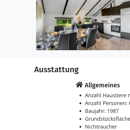
Schlafverhältnisse
Die Schlafplätze verteil
in Einzelbetten. 2 Schla
Multimedien
In der Ferienunterkunft
Fernsehsender. Es steht
Ausstattung
Allgemeines
Anzahl Haustiere 
Anzahl Personen: 
Baujahr: 1987
Grundstücksfläche
Nichtraucher