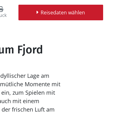
Reisedaten wählen
uck
sum Fjord
idyllischer Lage am
emütliche Momente mit
auch mit einem
 der frischen Luft am