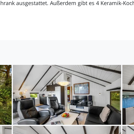
Es gibt 1 Badezimmer mit Duschnische und 1 Toilette.
egt auf einem 1049 m² großen Naturgrundstück. Die E
te Einkaufsmöglichkeit liegt 9000 m entfernt. Es steh
ügung. Außerdem gibt es überdachte Terrasse. Parkp
ich für 6 Personen. Die Ferienunterkunft hat eine W
wurde die Ferienunterkunft renoviert. Es ist erlaubt
nunterkunft ist mit einer energiefreundlichen Luft-
nunterkunft ist mit Waschmaschine ausgestattet. Tiefk