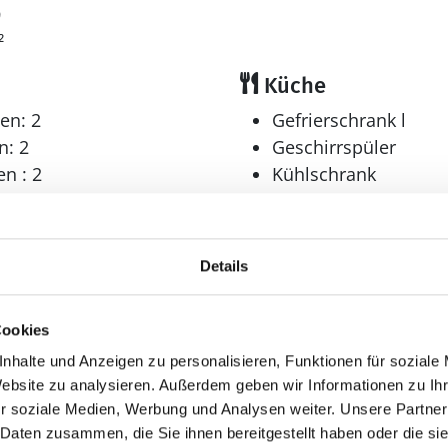
9
²
Küche
en: 2
Gefrierschrank l
n: 2
Geschirrspüler
n : 2
Kühlschrank
er: 3
Multimedia
Details
r: 1
Deutsches Fernsehe
0-3 deutsche Fernsehsen
Internet
Cookies
drahtlos
nhalte und Anzeigen zu personalisieren, Funktionen für soziale
Radio
Website zu analysieren. Außerdem geben wir Informationen zu I
r soziale Medien, Werbung und Analysen weiter. Unsere Partner
Sonstiges
 Daten zusammen, die Sie ihnen bereitgestellt haben oder die s