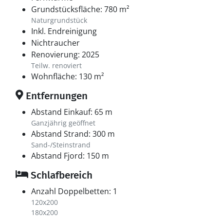
entfernt. Dort erwarten euch zahlreiche schöne
Grundstücksfläche: 780 m²
Wander- und Radwege durch Wald, Heide und Dünen –
Naturgrundstück
bis hinaus zur Nordsee. Die Möglichkeiten sind
Inkl. Endreinigung
vielfältig, und wenn ihr Lust auf Shopping und
Nichtraucher
Stadtleben habt, erreicht ihr Lemvig nach etwa 30 km
Renovierung: 2025
und Søndervig nach rund 35 km.
Teilw. renoviert
Wohnfläche: 130 m²
Entfernungen
Abstand Einkauf: 65 m
Ganzjährig geöffnet
Abstand Strand: 300 m
Sand-/Steinstrand
Abstand Fjord: 150 m
Schlafbereich
Anzahl Doppelbetten: 1
120x200
180x200