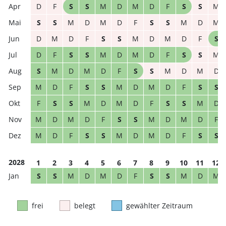
D
F
S
S
M
D
M
D
F
S
S
M
S
S
M
D
M
D
F
S
S
M
D
M
D
M
D
F
S
S
M
D
M
D
F
S
D
F
S
S
M
D
M
D
F
S
S
M
S
M
D
M
D
F
S
S
M
D
M
D
M
D
F
S
S
M
D
M
D
F
S
S
F
S
S
M
D
M
D
F
S
S
M
D
M
D
M
D
F
S
S
M
D
M
D
F
M
D
F
S
S
M
D
M
D
F
S
S
2028
1
2
3
4
5
6
7
8
9
10
11
12
S
S
M
D
M
D
F
S
S
M
D
M
frei
belegt
gewählter Zeitraum