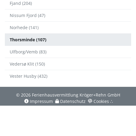
Fjand (204)
Nissum Fjord (47)
Norhede (141)
Thorsminde (107)
Ulfborg/Vemb (83)
Vedersø Klit (150)
Vester Husby (432)
© 2026 Ferienhausvermittlung Kröger+Rehn GmbH
Impressum
Datenschutz
Cookies
∴