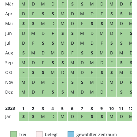
M
D
M
D
F
S
S
M
D
M
D
F
D
F
S
S
M
D
M
D
F
S
S
M
S
S
M
D
M
D
F
S
S
M
D
M
D
M
D
F
S
S
M
D
M
D
F
S
D
F
S
S
M
D
M
D
F
S
S
M
S
M
D
M
D
F
S
S
M
D
M
D
M
D
F
S
S
M
D
M
D
F
S
S
F
S
S
M
D
M
D
F
S
S
M
D
M
D
M
D
F
S
S
M
D
M
D
F
M
D
F
S
S
M
D
M
D
F
S
S
2028
1
2
3
4
5
6
7
8
9
10
11
12
S
S
M
D
M
D
F
S
S
M
D
M
frei
belegt
gewählter Zeitraum