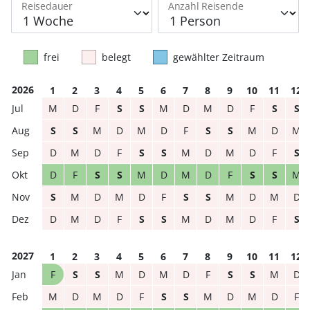
Reisedauer
Anzahl Reisende
frei
belegt
gewählter Zeitraum
2026
1
2
3
4
5
6
7
8
9
10
11
12
M
D
F
S
S
M
D
M
D
F
S
S
S
S
M
D
M
D
F
S
S
M
D
M
D
M
D
F
S
S
M
D
M
D
F
S
D
F
S
S
M
D
M
D
F
S
S
M
S
M
D
M
D
F
S
S
M
D
M
D
D
M
D
F
S
S
M
D
M
D
F
S
2027
1
2
3
4
5
6
7
8
9
10
11
12
F
S
S
M
D
M
D
F
S
S
M
D
M
D
M
D
F
S
S
M
D
M
D
F