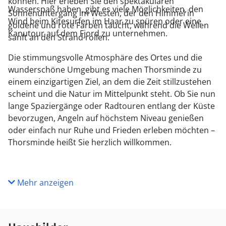
können. Hier erleben Sie den spektakulären
Wasserspaß haben, gibt es viele Möglichkeiten, den
Sonnenuntergang im Westen, der den Himmel in
Wind beim Kitesurfen im Haar zu spüren oder eine
goldene und rote Farben taucht, während die Wellen
Kanutour auf dem Fjord zu unternehmen.
sanft an den Strand rollen.
Die stimmungsvolle Atmosphäre des Ortes und die
wunderschöne Umgebung machen Thorsminde zu
einem einzigartigen Ziel, an dem die Zeit stillzustehen
scheint und die Natur im Mittelpunkt steht. Ob Sie nun
lange Spaziergänge oder Radtouren entlang der Küste
bevorzugen, Angeln auf höchstem Niveau genießen
oder einfach nur Ruhe und Frieden erleben möchten –
Thorsminde heißt Sie herzlich willkommen.
Mehr anzeigen