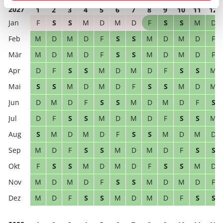
2027
1
2
3
4
5
6
7
8
9
10
11
12
F
S
S
M
D
M
D
F
S
S
M
D
M
D
M
D
F
S
S
M
D
M
D
F
M
D
M
D
F
S
S
M
D
M
D
F
D
F
S
S
M
D
M
D
F
S
S
M
S
S
M
D
M
D
F
S
S
M
D
M
D
M
D
F
S
S
M
D
M
D
F
S
D
F
S
S
M
D
M
D
F
S
S
M
S
M
D
M
D
F
S
S
M
D
M
D
M
D
F
S
S
M
D
M
D
F
S
S
F
S
S
M
D
M
D
F
S
S
M
D
M
D
M
D
F
S
S
M
D
M
D
F
M
D
F
S
S
M
D
M
D
F
S
S