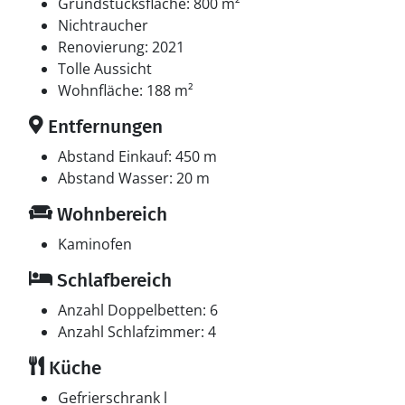
Multimedien
Grundstücksfläche: 800 m²
In der Ferienunterkunft gibt es einen Fernseher.1
Nichtraucher
Chromecast. Mindestens 4 dänische Fernsehsender.
Renovierung: 2021
Mindestens 4 deutsche Fernsehsender. Es steht
Tolle Aussicht
kabellose Internetverbindung zur Verfügung.
Wohnfläche: 188 m²
Entfernungen
Abstand Einkauf: 450 m
Abstand Wasser: 20 m
Wohnbereich
Kaminofen
Schlafbereich
Anzahl Doppelbetten: 6
Anzahl Schlafzimmer: 4
Küche
Gefrierschrank l