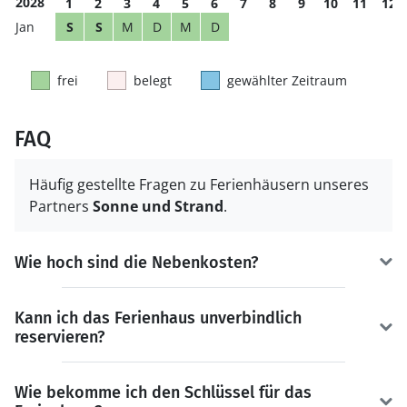
2028
1
2
3
4
5
6
7
8
9
10
11
12
S
S
M
D
M
D
frei
belegt
gewählter Zeitraum
FAQ
Häufig gestellte Fragen zu Ferienhäusern unseres
Partners
Sonne und Strand
.
Wie hoch sind die Nebenkosten?
Kann ich das Ferienhaus unverbindlich
reservieren?
Wie bekomme ich den Schlüssel für das