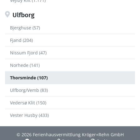
Vejlby Klit (1.171)
Ulfborg
Bjerghuse (57)
Fjand (204)
Nissum Fjord (47)
Norhede (141)
Thorsminde (107)
Ulfborg/Vemb (83)
Vedersø Klit (150)
Vester Husby (433)
© 2026 Ferienhausvermittlung Kröger+Rehn GmbH