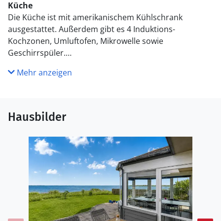
Küche
Die Küche ist mit amerikanischem Kühlschrank
ausgestattet. Außerdem gibt es 4 Induktions-
Kochzonen, Umluftofen, Mikrowelle sowie
Geschirrspüler.
Mehr anzeigen
WC und Bad
Es gibt 2 Badezimmer mit Duschnische und 2 Toiletten.
Fußbodenheizung in 2 Badezimmern.
Hausbilder
Draußen
Die Ferienunterkunft liegt auf einem 800 m² großen
Naturgrundstück. Die Entfernung zum Meer beträgt
850 m. Die Entfernung zum Fjord beträgt 20 m. Die
nächste Einkaufsmöglichkeit liegt 450 m entfernt. Es
steht ein offenes Terrassenareal zur Verfügung.
Außerdem gibt es überdachte Terrasse. Parkplatz auf
dem Grundstück.