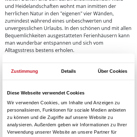
und Heidelandschaften wohnt man inmitten der
herrlichen Natur in den "eigenen" vier Wänden,
zumindest während eines unbeschwerten und
unvergesslichen Urlaubs. In den schönen und mit allen
Bequemlichkeiten ausgestatteten Ferienhäusern kann
man wunderbar entspannen und sich vom
Alltagsstress bestens erholen.
Wer Ruhe und Naturverbundenheit sucht, ist in
Vejers
ebenso am richtigen Ort wie Besucher, die das
Zustimmung
Details
Über Cookies
turbulente Leben entlang der Straße zum Meer
schätzen. Hier findet man alles, was das Herz begehrt
und noch vieles mehr. Große und kleine Naschkatzen
Diese Webseite verwendet Cookies
werden vom süßen Herzen des Ortes magnetisch
Wir verwenden Cookies, um Inhalte und Anzeigen zu
angezogen; in der Dropskogeri kann man mehr
personalisieren, Funktionen für soziale Medien anbieten
Bonbons probieren und kaufen, als es Magen und
zu können und die Zugriffe auf unsere Website zu
Zähnen zuträglich ist.
analysieren. Außerdem geben wir Informationen zu Ihrer
Verwendung unserer Website an unsere Partner für