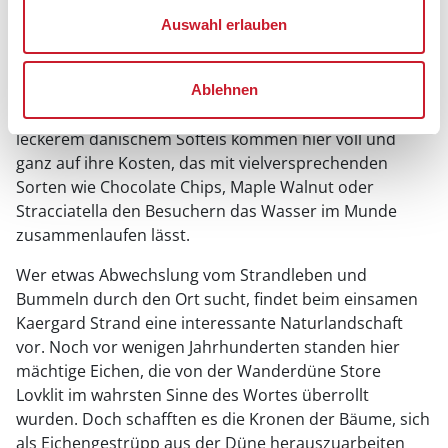
schweißtreibenden Arbeit über die Schultern zu
Auswahl erlauben
schauen und man erfährt so, was es mit den
quietschbunten und in unzähligen
Geschmacksrichtungen produzierten kleinen
Ablehnen
Verführern auf sich hat. Doch auch Freunde von
leckerem dänischem Softeis kommen hier voll und
ganz auf ihre Kosten, das mit vielversprechenden
Sorten wie Chocolate Chips, Maple Walnut oder
Stracciatella den Besuchern das Wasser im Munde
zusammenlaufen lässt.
Wer etwas Abwechslung vom Strandleben und
Bummeln durch den Ort sucht, findet beim einsamen
Kaergard Strand eine interessante Naturlandschaft
vor. Noch vor wenigen Jahrhunderten standen hier
mächtige Eichen, die von der Wanderdüne Store
Lovklit im wahrsten Sinne des Wortes überrollt
wurden. Doch schafften es die Kronen der Bäume, sich
als Eichengestrüpp aus der Düne herauszuarbeiten