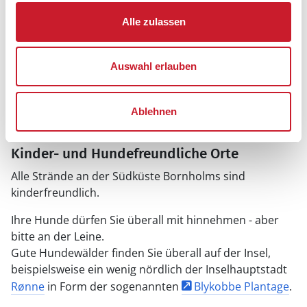
zahlreichen wunderschönen Wanderwege der Insel
Alle zulassen
ans Herz legen. Mehr dazu können Sie im Buch "
367
tur i Bornholms natur
" nachlesen.
Auswahl erlauben
Schöne Städte in der Nähe
Die Stadt
Svaneke
wurde im Jahr 2013 zu Dänemarks
schönster Handelsstadt gekürt und ist somit definitiv
Ablehnen
einen Besuch wert!
Kinder- und Hundefreundliche Orte
Alle Strände an der Südküste Bornholms sind
kinderfreundlich.
Ihre Hunde dürfen Sie überall mit hinnehmen - aber
bitte an der Leine.
Gute Hundewälder finden Sie überall auf der Insel,
beispielsweise ein wenig nördlich der Inselhauptstadt
Rønne
in Form der sogenannten
Blykobbe Plantage
.