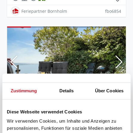
Feriepartner Bornholm
fbo6854
401 €
ab
/ Woche
Zustimmung
Details
Über Cookies
Ferienhaus 4715 in Arnager /
Südbornholm
Diese Webseite verwendet Cookies
4 Personen
2 Haustiere
Wir verwenden Cookies, um Inhalte und Anzeigen zu
personalisieren, Funktionen für soziale Medien anbieten
2 Schlafzimmer
10 m zum Wasser