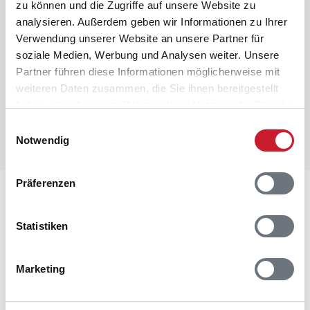
zu können und die Zugriffe auf unsere Website zu
analysieren. Außerdem geben wir Informationen zu Ihrer
Verwendung unserer Website an unsere Partner für
Feriepartner Bornholm
fbo4715
soziale Medien, Werbung und Analysen weiter. Unsere
Partner führen diese Informationen möglicherweise mit
weiteren Daten zusammen, die Sie ihnen bereitgestellt
haben oder die sie im Rahmen Ihrer Nutzung der Dienste
Alle Ferienhäuser von Feriepartner auf
gesammelt haben.
Bornholm anzeigen
Einwilligungsauswahl
Notwendig
Präferenzen
Geheimtipps für die Umgebung
Statistiken
Auf Bornholm gibt es unglaublich viel zu sehen und zu
erleben. Wir empfehlen unseren Gästen gerne, sich ein
Marketing
wenig abseits der "gewöhnlichen"
Touristenattraktionen zu bewegen. Aktiven Familien
möchten wir beispielsweise unbedingt einige der