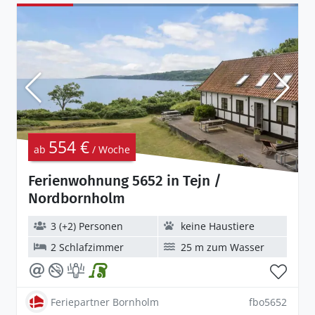
554 €
ab
/ Woche
Ferienwohnung 5652 in Tejn /
Nordbornholm
3 (+2) Personen
keine Haustiere
2 Schlafzimmer
25 m zum Wasser
Feriepartner Bornholm
fbo5652