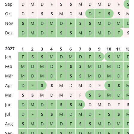
D
M
D
F
S
S
M
D
M
D
F
S
D
F
S
S
M
D
M
D
F
S
S
M
S
M
D
M
D
F
S
S
M
D
M
D
D
M
D
F
S
S
M
D
M
D
F
S
2027
1
2
3
4
5
6
7
8
9
10
11
12
F
S
S
M
D
M
D
F
S
S
M
D
M
D
M
D
F
S
S
M
D
M
D
F
M
D
M
D
F
S
S
M
D
M
D
F
D
F
S
S
M
D
M
D
F
S
S
M
S
S
M
D
M
D
F
S
S
M
D
M
D
M
D
F
S
S
M
D
M
D
F
S
D
F
S
S
M
D
M
D
F
S
S
M
S
M
D
M
D
F
S
S
M
D
M
D
M
D
F
S
S
M
D
M
D
F
S
S