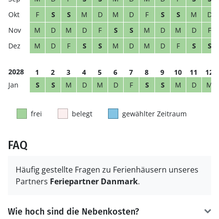
F
S
S
M
D
M
D
F
S
S
M
D
M
D
M
D
F
S
S
M
D
M
D
F
M
D
F
S
S
M
D
M
D
F
S
S
2028
1
2
3
4
5
6
7
8
9
10
11
12
S
S
M
D
M
D
F
S
S
M
D
M
frei
belegt
gewählter Zeitraum
FAQ
Häufig gestellte Fragen zu Ferienhäusern unseres
Partners
Feriepartner Danmark
.
Wie hoch sind die Nebenkosten?