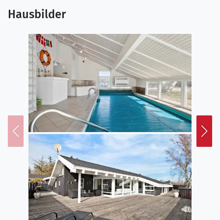
erlebnisreichen Tag Ruhe und Komfort zu finden.
Hausbilder
Genieße das Leben im Freien
Draußen erwarten euch wunderschöne
Terrassenbereiche und ein gepflegter Garten, die zu
gemütlichen Stunden unter freiem Himmel einladen.
Die große Terrasse ist ideal für den Morgenkaffee oder
einen langen Grillabend, während die Sonne über der
ruhigen Umgebung untergeht. Der separate Anbau
bietet zusätzlichen Raum und Privatsphäre und eignet
sich perfekt für Teenager oder Großeltern, die etwas
mehr Ruhe suchen. Nur ein kurzer Spaziergang vom
Ferienhaus entfernt liegt das Kattegat, wo ihr
schwimmen, Muscheln sammeln oder einfach die
beruhigenden Wellen des Meeres genießen könnt.
Entdecke deine Umgebung
Bratten ist ein Paradies für Naturliebhaber, und mit
dem Kattegat direkt vor der Tür gibt es viele