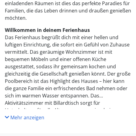
einladenden Räumen ist dies das perfekte Paradies für
Familien, die das Leben drinnen und draußen genießen
möchten.
Willkommen in deinem Ferienhaus
Das Ferienhaus begrüßt dich mit einer hellen und
luftigen Einrichtung, die sofort ein Gefühl von Zuhause
vermittelt. Das geräumige Wohnzimmer ist mit
bequemen Möbeln und einer offenen Küche
ausgestattet, sodass ihr gemeinsam kochen und
gleichzeitig die Gesellschaft genießen könnt. Der große
Poolbereich ist das Highlight des Hauses – hier kann
die ganze Familie ein erfrischendes Bad nehmen oder
sich im warmen Wasser entspannen. Das
Aktivitätszimmer mit Billardtisch sorgt für
Unterhaltung für alle Altersgruppen, sei es bei
spannenden Spielen oder entspannten Momenten. Mit
Mehr anzeigen
mehreren Schlafzimmern und einem gemütlichen
Anbau ist genügend Platz für alle, um nach einem