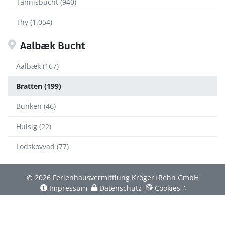
Tannisbucht (940)
Thy (1.054)
Aalbæk Bucht
Aalbæk (167)
Bratten (199)
Bunken (46)
Hulsig (22)
Lodskovvad (77)
© 2026 Ferienhausvermittlung Kröger+Rehn GmbH
Impressum
Datenschutz
Cookies
∴