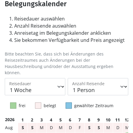
Belegungskalender
Reisedauer auswählen
Anzahl Reisende auswählen
Anreisetag im Belegungskalender anklicken
Sie bekommen Verfügbarkeit und Preis angezeigt
Bitte beachten Sie, dass sich bei Änderungen des
Reisezeitraumes auch Änderungen bei der
Hausbeschreibung und/oder der Ausstattung ergeben
können.
Reisedauer
Anzahl Reisende
frei
belegt
gewählter Zeitraum
2026
1
2
3
4
5
6
7
8
9
10
11
12
S
S
M
D
M
D
F
S
S
M
D
M